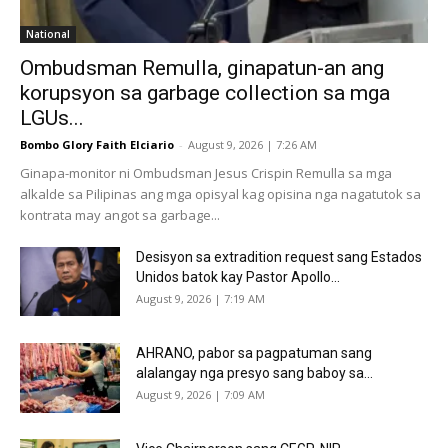
National
Ombudsman Remulla, ginapatun-an ang
korupsyon sa garbage collection sa mga
LGUs...
Bombo Glory Faith Elciario
-
August 9, 2026 | 7:26 AM
Ginapa-monitor ni Ombudsman Jesus Crispin Remulla sa mga
alkalde sa Pilipinas ang mga opisyal kag opisina nga nagatutok sa
kontrata may angot sa garbage...
Desisyon sa extradition request sang Estados
Unidos batok kay Pastor Apollo...
August 9, 2026 | 7:19 AM
AHRANO, pabor sa pagpatuman sang
alalangay nga presyo sang baboy sa...
August 9, 2026 | 7:09 AM