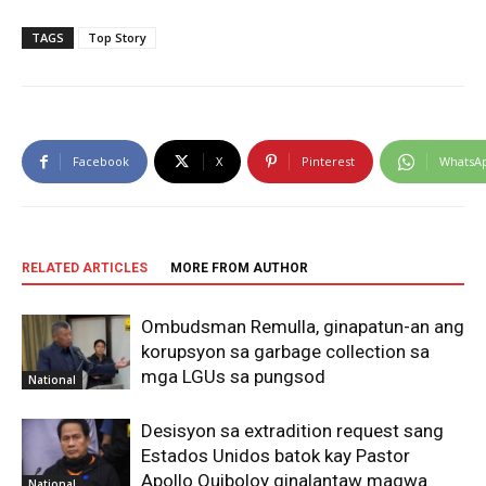
TAGS
Top Story
Facebook
X
Pinterest
WhatsA
RELATED ARTICLES
MORE FROM AUTHOR
Ombudsman Remulla, ginapatun-an ang
korupsyon sa garbage collection sa
mga LGUs sa pungsod
National
Desisyon sa extradition request sang
Estados Unidos batok kay Pastor
Apollo Quiboloy ginalantaw magwa
National