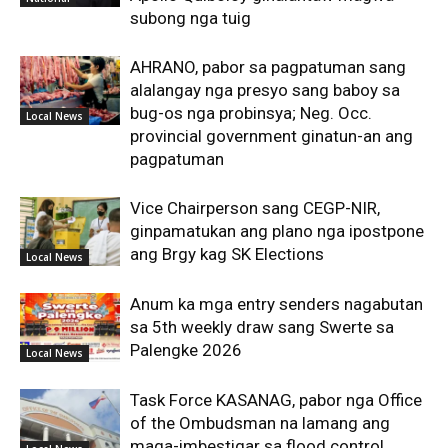
subong nga tuig
AHRANO, pabor sa pagpatuman sang
alalangay nga presyo sang baboy sa
bug-os nga probinsya; Neg. Occ.
Local News
provincial government ginatun-an ang
pagpatuman
Vice Chairperson sang CEGP-NIR,
ginpamatukan ang plano nga ipostpone
ang Brgy kag SK Elections
Local News
Anum ka mga entry senders nagabutan
sa 5th weekly draw sang Swerte sa
Palengke 2026
Local News
Task Force KASANAG, pabor nga Office
of the Ombudsman na lamang ang
maga-imbestigar sa flood control