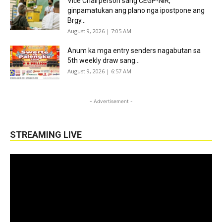
Vice Chairperson sang CEGP-NIR,
ginpamatukan ang plano nga ipostpone ang
Brgy...
August 9, 2026 | 7:05 AM
Anum ka mga entry senders nagabutan sa
5th weekly draw sang...
August 9, 2026 | 6:57 AM
- Advertisement -
STREAMING LIVE