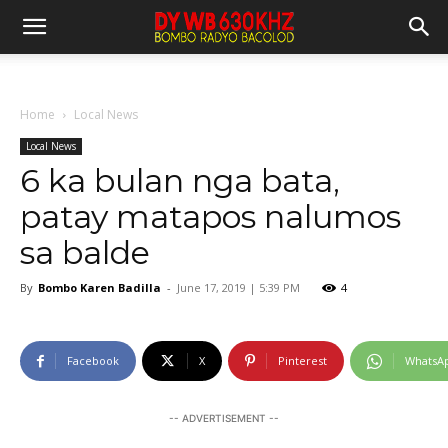
Home
Local News
Local News
6 ka bulan nga bata,
patay matapos nalumos
sa balde
By
Bombo Karen Badilla
-
June 17, 2019 | 5:39 PM
4
Facebook
X
Pinterest
WhatsA
-- ADVERTISEMENT --