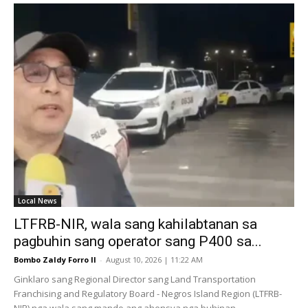
Local News
LTFRB-NIR, wala sang kahilabtanan sa
pagbuhin sang operator sang P400 sa...
Bombo Zaldy Forro II
-
August 10, 2026 | 11:22 AM
Ginklaro sang Regional Director sang Land Transportation
Franchising and Regulatory Board - Negros Island Region (LTFRB-
NIR) nga wala sang mando ang ahensya nga buhinan...