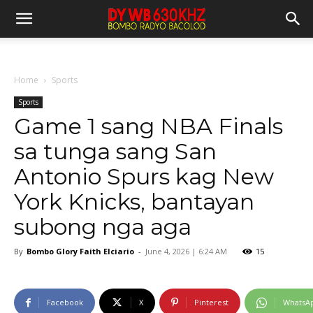
Home
Sports
Sports
Game 1 sang NBA Finals
sa tunga sang San
Antonio Spurs kag New
York Knicks, bantayan
subong nga aga
By
Bombo Glory Faith Elciario
-
June 4, 2026 | 6:24 AM
15
Facebook
X
Pinterest
WhatsA