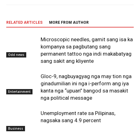
RELATED ARTICLES
MORE FROM AUTHOR
Microscopic needles, gamit sang isa ka
kompanya sa pagbutang sang
permanent tattoo nga indi makabatyag
Odd news
sang sakit ang kliyente
Gloc-9, nagbuyagyag nga may tion nga
ginadumilian ini nga i-perform ang iya
kanta nga “upuan” bangod sa masakit
Entertainment
nga political message
Unemployment rate sa Pilipinas,
nagsaka sang 4.9 percent
Business