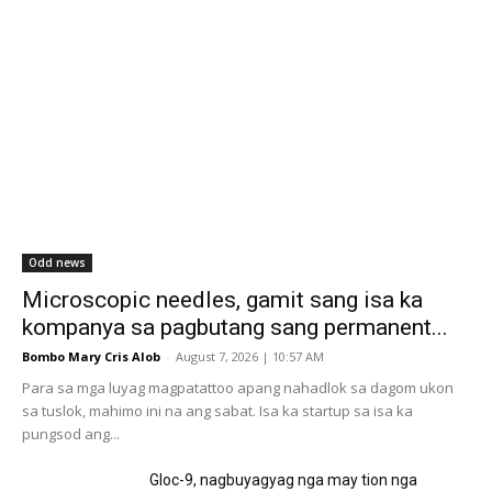
Odd news
Microscopic needles, gamit sang isa ka
kompanya sa pagbutang sang permanent...
Bombo Mary Cris Alob
-
August 7, 2026 | 10:57 AM
Para sa mga luyag magpatattoo apang nahadlok sa dagom ukon
sa tuslok, mahimo ini na ang sabat. Isa ka startup sa isa ka
pungsod ang...
Gloc-9, nagbuyagyag nga may tion nga