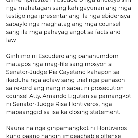
Gin-emphasize ni Escudero nga tinutuyo sini
nga mahatagan sang kahigayunan ang mga
testigo nga ipresentar ang ila nga ebidensya
sabaylo nga maghatag ang mga counsel
sang ila mga pahayag angot sa facts and
law.
Ginhimo ni Escudero ang pahanumdom
matapos nga mag-file sang mosyon si
Senator-Judge Pia Cayetano kahapon sa
ikaduha nga adlaw sang trial nga panason
sa rekord ang nangin sabat ni prosecution
counsel Atty. Amando Ligutan sa pamangkot
ni Senator-Judge Risa Hontiveros, nga
mapaanggid sa isa ka closing statement.
Nauna na nga ginpamangkot ni Hontiveros
kung paano nangin impeachable offense