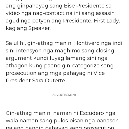
ang ginpahayag sang Bise Presidente sa
video nga nag-contact na ini sang assasin
agud nga patyon ang Presidente, First Lady,
kag ang Speaker.
Sa ulihi, gin-athag man ni Hontivero nga indi
sini intensyon nga maghimo sang closing
argument kundi luyag lamang sini nga
athagon kung paano gin-categorize sang
prosecution ang mga pahayag ni Vice
President Sara Duterte.
-- ADVERTISEMENT --
Gin-athag man ni naman ni Escudero nga
wala naman sang pulos bisan nga panason
pa ang nangin pahayag sang prosecution