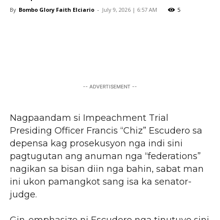
By
Bombo Glory Faith Elciario
-
July 9, 2026 | 6:57 AM
5
Facebook
X
Pinterest
WhatsA
-- ADVERTISEMENT --
Nagpaandam si Impeachment Trial
Presiding Officer Francis “Chiz” Escudero sa
depensa kag prosekusyon nga indi sini
pagtugutan ang anuman nga “federations”
nagikan sa bisan diin nga bahin, sabat man
ini ukon pamangkot sang isa ka senator-
judge.