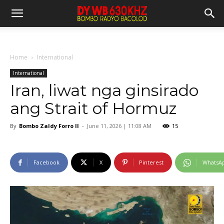
Home
International
International
Iran, liwat nga ginsirado
ang Strait of Hormuz
By
Bombo Zaldy Forro II
-
June 11, 2026 | 11:08 AM
15
Facebook
X
Pinterest
WhatsA