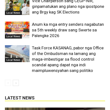
Vice Chairperson sang CEGP-NIR,
ginpamatukan ang plano nga ipostpone
ang Brgy kag SK Elections
Local News
Anum ka mga entry senders nagabutan
sa 5th weekly draw sang Swerte sa
Palengke 2026
Local News
Task Force KASANAG, pabor nga Office
of the Ombudsman na lamang ang
maga-imbestigar sa flood control
Local News
scandal apang dapat nga indi
maimpluwensyahan sang politiko
LATEST NEWS