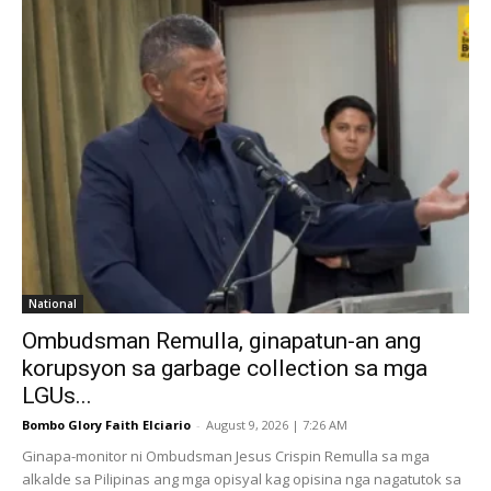
National
Ombudsman Remulla, ginapatun-an ang
korupsyon sa garbage collection sa mga
LGUs...
Bombo Glory Faith Elciario
-
August 9, 2026 | 7:26 AM
Ginapa-monitor ni Ombudsman Jesus Crispin Remulla sa mga
alkalde sa Pilipinas ang mga opisyal kag opisina nga nagatutok sa