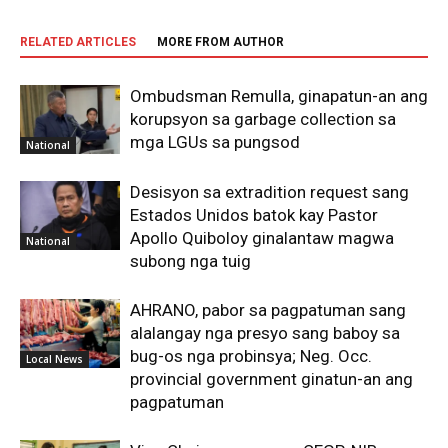
RELATED ARTICLES
MORE FROM AUTHOR
Ombudsman Remulla, ginapatun-an ang
korupsyon sa garbage collection sa
mga LGUs sa pungsod
National
Desisyon sa extradition request sang
Estados Unidos batok kay Pastor
Apollo Quiboloy ginalantaw magwa
National
subong nga tuig
AHRANO, pabor sa pagpatuman sang
alalangay nga presyo sang baboy sa
bug-os nga probinsya; Neg. Occ.
Local News
provincial government ginatun-an ang
pagpatuman