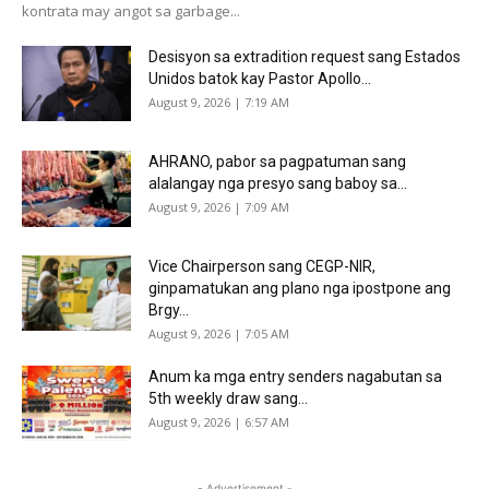
kontrata may angot sa garbage...
Desisyon sa extradition request sang Estados
Unidos batok kay Pastor Apollo...
August 9, 2026 | 7:19 AM
AHRANO, pabor sa pagpatuman sang
alalangay nga presyo sang baboy sa...
August 9, 2026 | 7:09 AM
Vice Chairperson sang CEGP-NIR,
ginpamatukan ang plano nga ipostpone ang
Brgy...
August 9, 2026 | 7:05 AM
Anum ka mga entry senders nagabutan sa
5th weekly draw sang...
August 9, 2026 | 6:57 AM
- Advertisement -