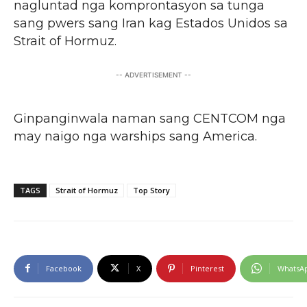
nagluntad nga komprontasyon sa tunga
sang pwers sang Iran kag Estados Unidos sa
Strait of Hormuz.
-- ADVERTISEMENT --
Ginpanginwala naman sang CENTCOM nga
may naigo nga warships sang America.
TAGS
Strait of Hormuz
Top Story
Facebook
X
Pinterest
WhatsA