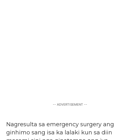
Facebook
X
Pinterest
WhatsA
-- ADVERTISEMENT --
Nagresulta sa emergency surgery ang
ginhimo sang isa ka lalaki kun sa diin