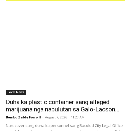
Local News
Duha ka plastic container sang alleged
marijuana nga napulutan sa Galo-Lacson...
Bombo Zaldy Forro II
-
August 7, 2026 | 11:23 AM
Narecover sang duha ka personnel sang Bacolod City Legal Office