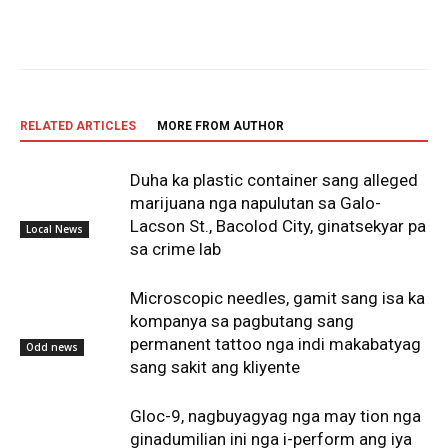
Facebook
X
Pinterest
WhatsA
RELATED ARTICLES
MORE FROM AUTHOR
Duha ka plastic container sang alleged
marijuana nga napulutan sa Galo-
Lacson St., Bacolod City, ginatsekyar pa
Local News
sa crime lab
Microscopic needles, gamit sang isa ka
kompanya sa pagbutang sang
permanent tattoo nga indi makabatyag
Odd news
sang sakit ang kliyente
Gloc-9, nagbuyagyag nga may tion nga
ginadumilian ini nga i-perform ang iya