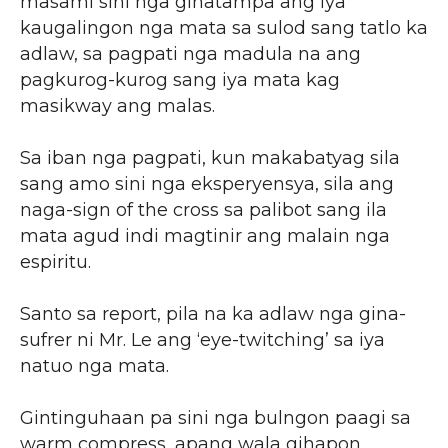
masami sini nga ginatampa ang iya
kaugalingon nga mata sa sulod sang tatlo ka
adlaw, sa pagpati nga madula na ang
pagkurog-kurog sang iya mata kag
masikway ang malas.
Sa iban nga pagpati, kun makabatyag sila
sang amo sini nga eksperyensya, sila ang
naga-sign of the cross sa palibot sang ila
mata agud indi magtinir ang malain nga
espiritu.
Santo sa report, pila na ka adlaw nga gina-
sufrer ni Mr. Le ang ‘eye-twitching’ sa iya
natuo nga mata.
Gintinguhaan pa sini nga bulngon paagi sa
warm compress, apang wala gihapon