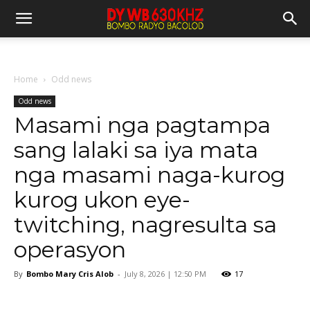
Home
Odd news
Odd news
Masami nga pagtampa
sang lalaki sa iya mata
nga masami naga-kurog
kurog ukon eye-
twitching, nagresulta sa
operasyon
By
Bombo Mary Cris Alob
-
July 8, 2026 | 12:50 PM
17