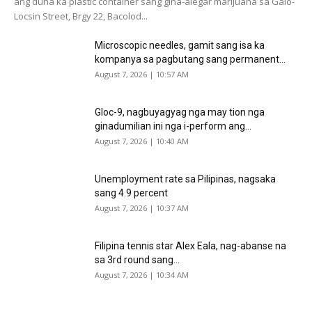
ang duha ka plastic container sang gina-alegar marijuana sa Galo-
Locsin Street, Brgy 22, Bacolod...
Microscopic needles, gamit sang isa ka
kompanya sa pagbutang sang permanent...
August 7, 2026 | 10:57 AM
Gloc-9, nagbuyagyag nga may tion nga
ginadumilian ini nga i-perform ang...
August 7, 2026 | 10:40 AM
Unemployment rate sa Pilipinas, nagsaka
sang 4.9 percent
August 7, 2026 | 10:37 AM
Filipina tennis star Alex Eala, nag-abanse na
sa 3rd round sang...
August 7, 2026 | 10:34 AM