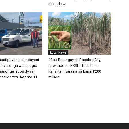
nga adlaw
Local News
apatigayon sang payout
10 ka Barangay sa Bacolod City,
drivers nga wala pagid
apektado sa RSSI infestation;
ang fuel subsidy sa
Kahalitan, yara na sa kapin P200
y sa Martes, Agosto 11
million