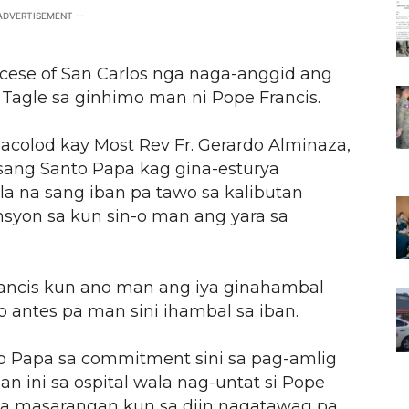
 ADVERTISEMENT --
cese of San Carlos nga naga-anggid ang
 Tagle sa ginhimo man ni Pope Francis.
colod kay Most Rev Fr. Gerardo Alminaza,
sang Santo Papa kag gina-esturya
 na sang iban pa tawo sa kalibutan
nsyon sa kun sin-o man ang yara sa
Francis kun ano man ang iya ginahambal
 antes pa man sini ihambal sa iban.
o Papa sa commitment sini sa pag-amlig
an ini sa ospital wala nag-untat si Pope
iya masarangan kun sa diin nagatawag pa