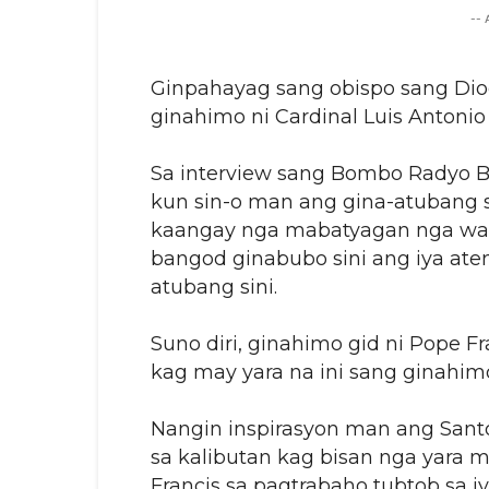
--
Ginpahayag sang obispo sang Dio
ginahimo ni Cardinal Luis Antonio
Sa interview sang Bombo Radyo Ba
kun sin-o man ang gina-atubang 
kaangay nga mabatyagan nga wala
bangod ginabubo sini ang iya ate
atubang sini.
Suno diri, ginahimo gid ni Pope 
kag may yara na ini sang ginahimo
Nangin inspirasyon man ang Sant
sa kalibutan kag bisan nga yara m
Francis sa pagtrabaho tubtob sa 