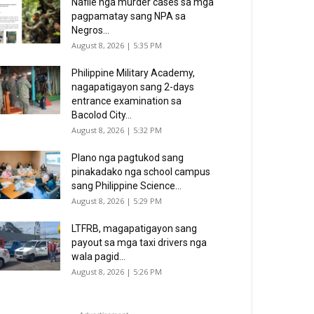
Nafile nga murder cases sa mga
pagpamatay sang NPA sa
Negros...
August 8, 2026 | 5:35 PM
Philippine Military Academy,
nagapatigayon sang 2-days
entrance examination sa
Bacolod City...
August 8, 2026 | 5:32 PM
Plano nga pagtukod sang
pinakadako nga school campus
sang Philippine Science...
August 8, 2026 | 5:29 PM
LTFRB, magapatigayon sang
payout sa mga taxi drivers nga
wala pagid...
August 8, 2026 | 5:26 PM