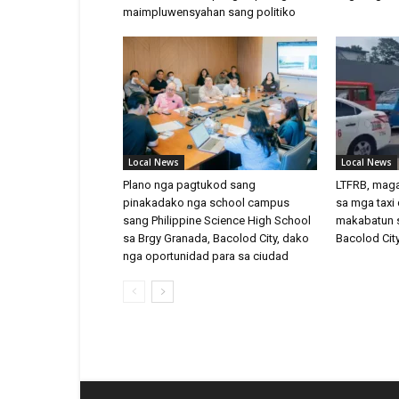
maimpluwensyahan sang politiko
Local News
Local News
Plano nga pagtukod sang
LTFRB, mag
pinakadako nga school campus
sa mga taxi 
sang Philippine Science High School
makabatun s
sa Brgy Granada, Bacolod City, dako
Bacolod Cit
nga oportunidad para sa ciudad