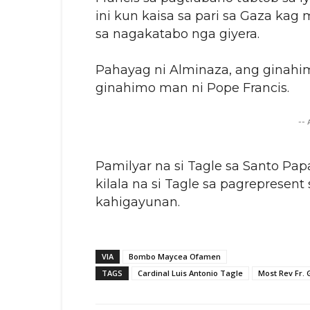
ini kun kaisa sa pari sa Gaza ka
sa nagakatabo nga giyera.
Pahayag ni Alminaza, ang ginahim
ginahimo man ni Pope Francis.
--
Pamilyar na si Tagle sa Santo Pa
kilala na si Tagle sa pagrepresent 
kahigayunan.
VIA
Bombo Maycea Ofamen
TAGS
Cardinal Luis Antonio Tagle
Most Rev Fr.