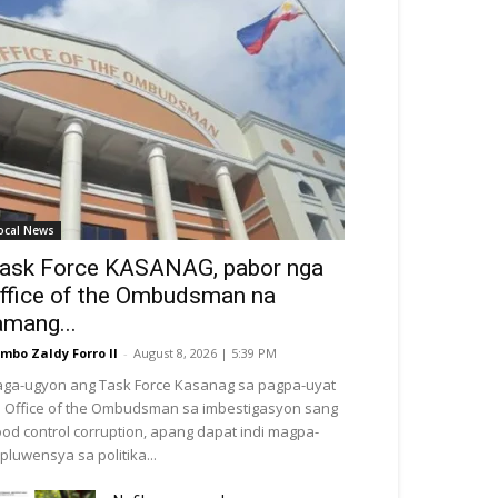
ocal News
ask Force KASANAG, pabor nga
ffice of the Ombudsman na
amang...
mbo Zaldy Forro II
-
August 8, 2026 | 5:39 PM
ga-ugyon ang Task Force Kasanag sa pagpa-uyat
 Office of the Ombudsman sa imbestigasyon sang
ood control corruption, apang dapat indi magpa-
pluwensya sa politika...