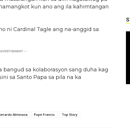
g mamangkot kun ano ang ila kahimtangan
S
o ni Cardinal Tagle ang na-anggid sa
 ADVERTISEMENT --
pa bangud sa kolaborasyon sang duha kag
sini sa Santo Papa sa pila na ka
 Gerardo Alminaza
Pope Francis.
Top Story