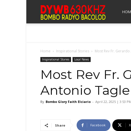
Bombo
HOM
Radyo
Home
Inspirational Stories
Most Rev Fr. Gerardo 
Bacolod
Inspirational Stories
Local News
Most Rev Fr. 
Antonio Tagle
By
Bombo Glory Faith Elciario
-
April 22, 2025 | 3:53 P
Facebook
X
Share