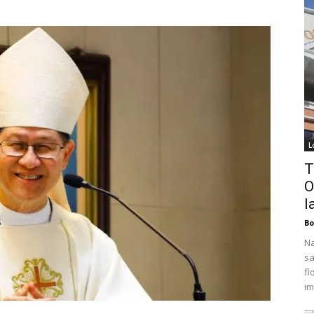
L
T
O
l
Bo
Na
sa
fl
im