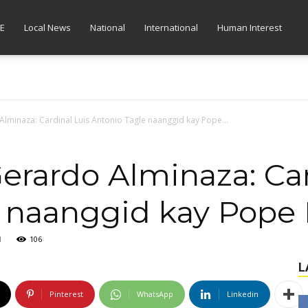
E
Local News
National
International
Human Interest
Alminaza: Cardinal Luis Antonio Tagle naanggid kay Pope...
Gerardo Alminaza: Car
 naanggid kay Pope 
M
106
L
Pinterest
WhatsApp
Linkedin