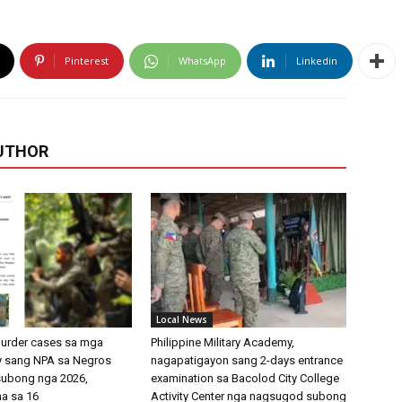
Pinterest
WhatsApp
Linkedin
UTHOR
Local News
murder cases sa mga
Philippine Military Academy,
 sang NPA sa Negros
nagapatigayon sang 2-days entrance
subong nga 2026,
examination sa Bacolod City College
a sa 16
Activity Center nga nagsugod subong