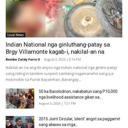
Local News
Indian National nga ginluthang-patay sa
Brgy Villamonte kagab-i, nakilal-an na
Bombo Zaldy Forro II
-
August 5, 2026 | 8:14 PM
Nakilal-an na ang 43-anyos nga Indian national nga gintiro patay
sang riding in tandem suspect samtang nagamaneho sang iya
motorsiklo sa Purok Bayanihan, Barangay...
50 ka Bacolodnon, nakabatun sang P10,000
nga livelihood assistance gikan sa...
August 5, 2026 | 7:21 PM
2015 Joint Circular, ‘silent’ angot sa paggamit
sang aliases sa mga...