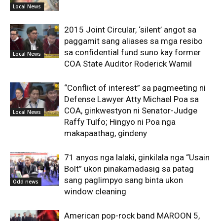
Local News
2015 Joint Circular, ‘silent’ angot sa
paggamit sang aliases sa mga resibo
sa confidential fund suno kay former
Local News
COA State Auditor Roderick Wamil
“Conflict of interest” sa pagmeeting ni
Defense Lawyer Atty Michael Poa sa
COA, ginkwestyon ni Senator-Judge
Local News
Raffy Tulfo; Hingyo ni Poa nga
makapaathag, gindeny
71 anyos nga lalaki, ginkilala nga “Usain
Bolt” ukon pinakamadasig sa patag
sang paglimpyo sang binta ukon
Odd news
window cleaning
American pop-rock band MAROON 5,