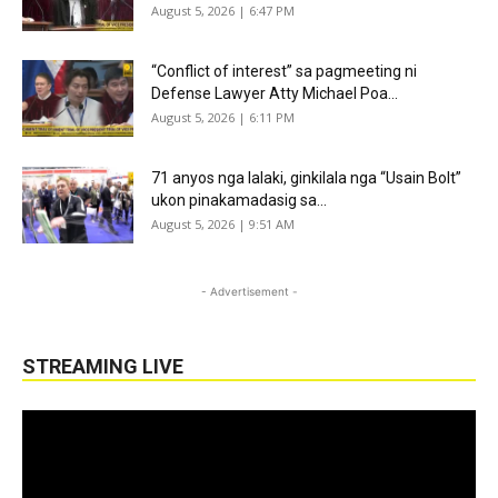
August 5, 2026 | 6:47 PM
“Conflict of interest” sa pagmeeting ni
Defense Lawyer Atty Michael Poa...
August 5, 2026 | 6:11 PM
71 anyos nga lalaki, ginkilala nga “Usain Bolt”
ukon pinakamadasig sa...
August 5, 2026 | 9:51 AM
- Advertisement -
STREAMING LIVE