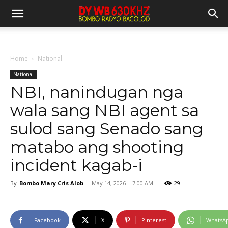
Home
National
National
NBI, nanindugan nga
wala sang NBI agent sa
sulod sang Senado sang
matabo ang shooting
incident kagab-i
By
Bombo Mary Cris Alob
-
May 14, 2026 | 7:00 AM
29
Facebook
X
Pinterest
WhatsA