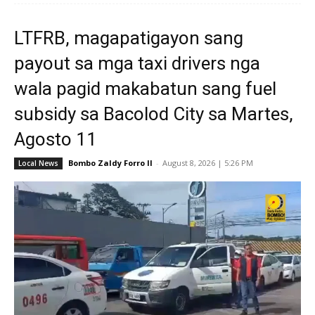
LTFRB, magapatigayon sang
payout sa mga taxi drivers nga
wala pagid makabatun sang fuel
subsidy sa Bacolod City sa Martes,
Agosto 11
Bombo Zaldy Forro II
-
August 8, 2026 | 5:26 PM
Local News