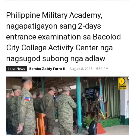
Philippine Military Academy,
nagapatigayon sang 2-days
entrance examination sa Bacolod
City College Activity Center nga
nagsugod subong nga adlaw
Bombo Zaldy Forro II
-
August 8, 2026 | 5:32 PM
Local News