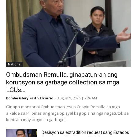
National
Ombudsman Remulla, ginapatun-an ang
korupsyon sa garbage collection sa mga
LGUs...
Bombo Glory Faith Elciario
-
August 9, 2026 | 7:26 AM
Ginapa-monitor ni Ombudsman Jesus Crispin Remulla sa mga
alkalde sa Pilipinas ang mga opisyal kag opisina nga nagatutok sa
kontrata may angot sa garbage...
Desisyon sa extradition request sang Estados