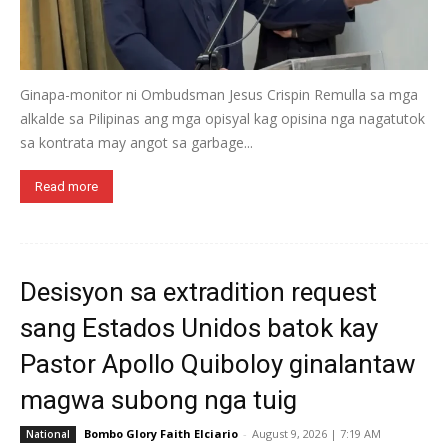
Ginapa-monitor ni Ombudsman Jesus Crispin Remulla sa mga
alkalde sa Pilipinas ang mga opisyal kag opisina nga nagatutok
sa kontrata may angot sa garbage...
Read more
Desisyon sa extradition request
sang Estados Unidos batok kay
Pastor Apollo Quiboloy ginalantaw
magwa subong nga tuig
Bombo Glory Faith Elciario
-
August 9, 2026 | 7:19 AM
National