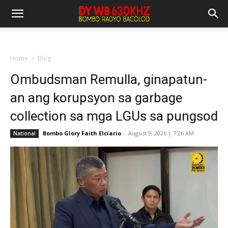
Home
Blog
Ombudsman Remulla, ginapatun-
an ang korupsyon sa garbage
collection sa mga LGUs sa pungsod
Bombo Glory Faith Elciario
-
August 9, 2026 | 7:26 AM
National