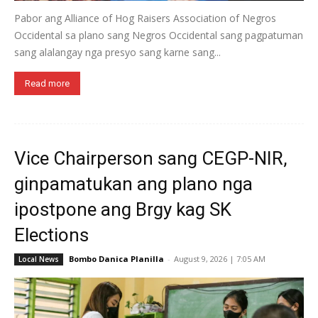
Pabor ang Alliance of Hog Raisers Association of Negros
Occidental sa plano sang Negros Occidental sang pagpatuman
sang alalangay nga presyo sang karne sang...
Read more
Vice Chairperson sang CEGP-NIR,
ginpamatukan ang plano nga
ipostpone ang Brgy kag SK
Elections
Bombo Danica Planilla
-
August 9, 2026 | 7:05 AM
Local News