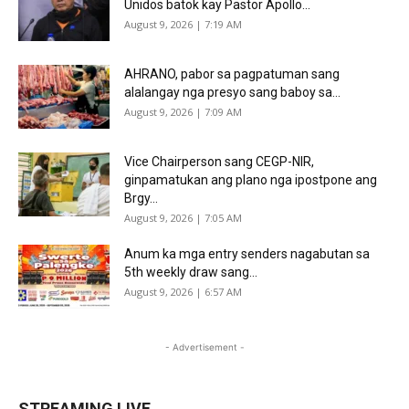
Unidos batok kay Pastor Apollo...
August 9, 2026 | 7:19 AM
AHRANO, pabor sa pagpatuman sang
alalangay nga presyo sang baboy sa...
August 9, 2026 | 7:09 AM
Vice Chairperson sang CEGP-NIR,
ginpamatukan ang plano nga ipostpone ang
Brgy...
August 9, 2026 | 7:05 AM
Anum ka mga entry senders nagabutan sa
5th weekly draw sang...
August 9, 2026 | 6:57 AM
- Advertisement -
STREAMING LIVE