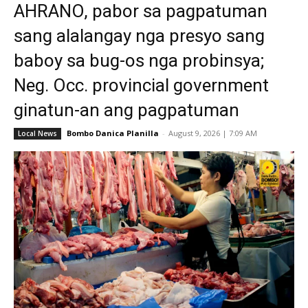
AHRANO, pabor sa pagpatuman
sang alalangay nga presyo sang
baboy sa bug-os nga probinsya;
Neg. Occ. provincial government
ginatun-an ang pagpatuman
Bombo Danica Planilla
-
August 9, 2026 | 7:09 AM
Local News