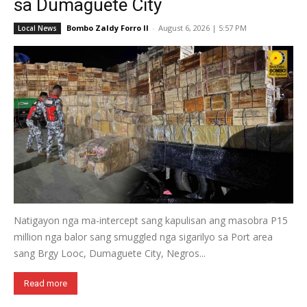
sa Dumaguete City
Bombo Zaldy Forro II
-
August 6, 2026 | 5:57 PM
Local News
Natigayon nga ma-intercept sang kapulisan ang masobra P15
million nga balor sang smuggled nga sigarilyo sa Port area
sang Brgy Looc, Dumaguete City, Negros...
Read more