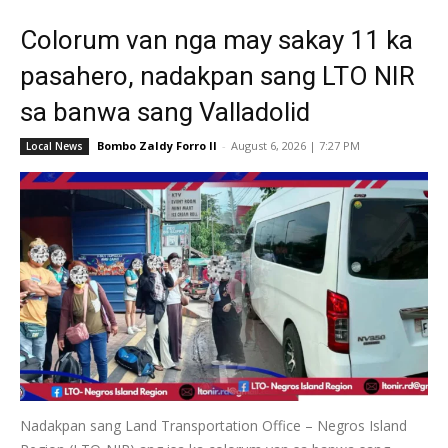
Colorum van nga may sakay 11 ka
pasahero, nadakpan sang LTO NIR
sa banwa sang Valladolid
Bombo Zaldy Forro II
-
August 6, 2026 | 7:27 PM
Local News
Nadakpan sang Land Transportation Office – Negros Island