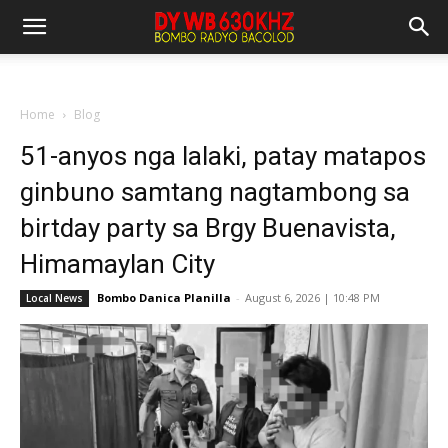
Home
Blog
51-anyos nga lalaki, patay matapos
ginbuno samtang nagtambong sa
birtday party sa Brgy Buenavista,
Himamaylan City
Bombo Danica Planilla
-
August 6, 2026 | 10:48 PM
Local News