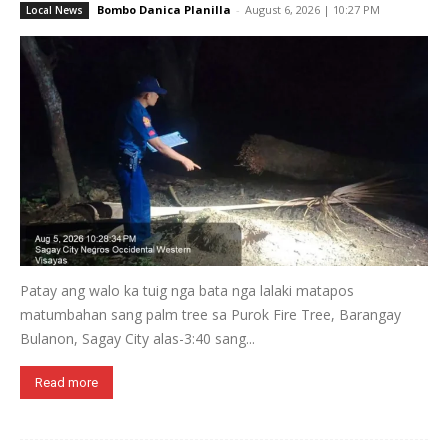
Bombo Danica Planilla
-
August 6, 2026 | 10:27 PM
Local News
Patay ang walo ka tuig nga bata nga lalaki matapos
matumbahan sang palm tree sa Purok Fire Tree, Barangay
Bulanon, Sagay City alas-3:40 sang...
Read more