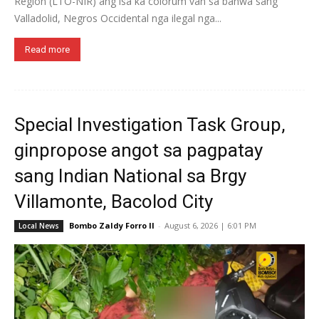
Region (LTO-NIR) ang isa ka colorum van sa banwa sang
Valladolid, Negros Occidental nga ilegal nga...
Read more
Special Investigation Task Group,
ginpropose angot sa pagpatay
sang Indian National sa Brgy
Villamonte, Bacolod City
Bombo Zaldy Forro II
-
August 6, 2026 | 6:01 PM
Local News