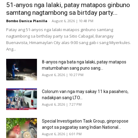
51-anyos nga lalaki, patay matapos ginbuno
samtang nagtambong sa birtday party...
Bombo Danica Planilla
-
August 6, 2026 | 10:48 PM
Patay ang 51-anyos nga lalaki matapos ginbuno samtang
nagtambong sa birthday party sa Sitio Cabagal, Barangay
Buenavista, Himamaylan City alas-9:00 sang gab-i sang Miyerkules.
Ang...
8-anyos nga bata nga lalaki, patay matapos
matumbahan sang puno sang...
August 6, 2026 | 10:27 PM
Colorum van nga may sakay 11 ka pasahero,
nadakpan sang LTO...
August 6, 2026 | 7:27 PM
Special Investigation Task Group, ginpropose
angot sa pagpatay sang Indian National...
August 6, 2026 | 6:01 PM