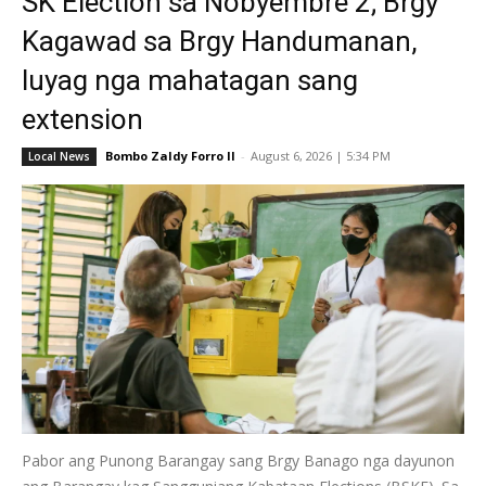
SK Election sa Nobyembre 2; Brgy
Kagawad sa Brgy Handumanan,
luyag nga mahatagan sang
extension
Bombo Zaldy Forro II
-
August 6, 2026 | 5:34 PM
Local News
Pabor ang Punong Barangay sang Brgy Banago nga dayunon