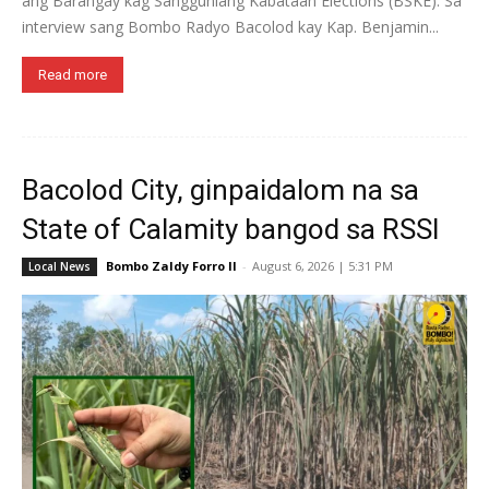
ang Barangay kag Sangguniang Kabataan Elections (BSKE). Sa
interview sang Bombo Radyo Bacolod kay Kap. Benjamin...
Read more
Bacolod City, ginpaidalom na sa
State of Calamity bangod sa RSSI
Bombo Zaldy Forro II
-
August 6, 2026 | 5:31 PM
Local News