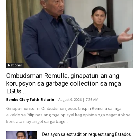
National
Ombudsman Remulla, ginapatun-an ang
korupsyon sa garbage collection sa mga
LGUs...
Bombo Glory Faith Elciario
-
August 9, 2026 | 7:26 AM
Ginapa-monitor ni Ombudsman Jesus Crispin Remulla sa mga
alkalde sa Pilipinas ang mga opisyal kag opisina nga nagatutok sa
kontrata may angot sa garbage...
Desisyon sa extradition request sang Estados