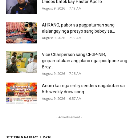
Unidos batok kay Pastor Apollo...
August 9, 2026 | 7:19 AM
AHRANO, pabor sa pagpatuman sang
alalangay nga presyo sang baboy sa...
August 9, 2026 | 7:09 AM
Vice Chairperson sang CEGP-NIR,
ginpamatukan ang plano nga ipostpone ang
Brgy...
August 9, 2026 | 7:05 AM
Anum ka mga entry senders nagabutan sa
5th weekly draw sang...
August 9, 2026 | 6:57 AM
- Advertisement -
STREAMING LIVE