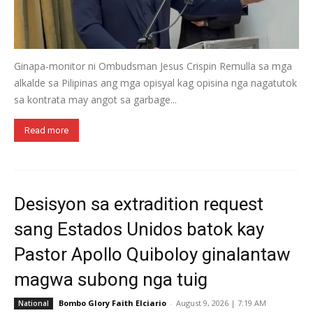
Ginapa-monitor ni Ombudsman Jesus Crispin Remulla sa mga
alkalde sa Pilipinas ang mga opisyal kag opisina nga nagatutok
sa kontrata may angot sa garbage...
Read more
Desisyon sa extradition request
sang Estados Unidos batok kay
Pastor Apollo Quiboloy ginalantaw
magwa subong nga tuig
Bombo Glory Faith Elciario
-
August 9, 2026 | 7:19 AM
National