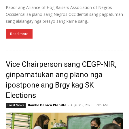
Pabor ang Alliance of Hog Raisers Association of Negros
Occidental sa plano sang Negros Occidental sang pagpatuman
sang alalangay nga presyo sang karne sang...
Read more
Vice Chairperson sang CEGP-NIR,
ginpamatukan ang plano nga
ipostpone ang Brgy kag SK
Elections
Bombo Danica Planilla
-
August 9, 2026 | 7:05 AM
Local News