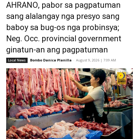
AHRANO, pabor sa pagpatuman
sang alalangay nga presyo sang
baboy sa bug-os nga probinsya;
Neg. Occ. provincial government
ginatun-an ang pagpatuman
Bombo Danica Planilla
-
August 9, 2026 | 7:09 AM
Local News