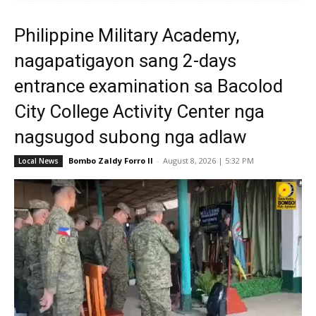
Philippine Military Academy,
nagapatigayon sang 2-days
entrance examination sa Bacolod
City College Activity Center nga
nagsugod subong nga adlaw
Bombo Zaldy Forro II
-
August 8, 2026 | 5:32 PM
Local News