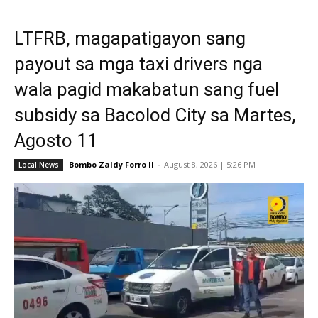
LTFRB, magapatigayon sang
payout sa mga taxi drivers nga
wala pagid makabatun sang fuel
subsidy sa Bacolod City sa Martes,
Agosto 11
Bombo Zaldy Forro II
-
August 8, 2026 | 5:26 PM
Local News