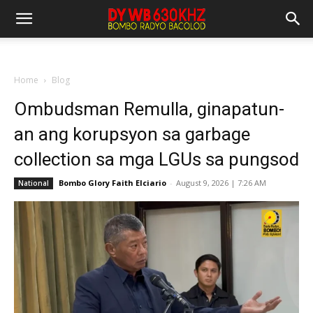
Home
Blog
Ombudsman Remulla, ginapatun-
an ang korupsyon sa garbage
collection sa mga LGUs sa pungsod
Bombo Glory Faith Elciario
-
August 9, 2026 | 7:26 AM
National