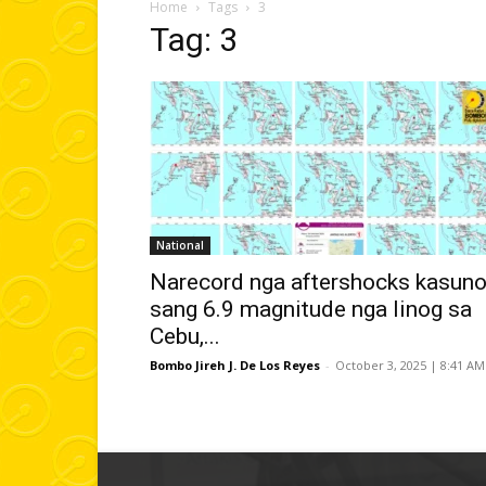
Home
Tags
3
Tag: 3
National
Narecord nga aftershocks kasun
sang 6.9 magnitude nga linog sa
Cebu,...
Bombo Jireh J. De Los Reyes
-
October 3, 2025 | 8:41 AM