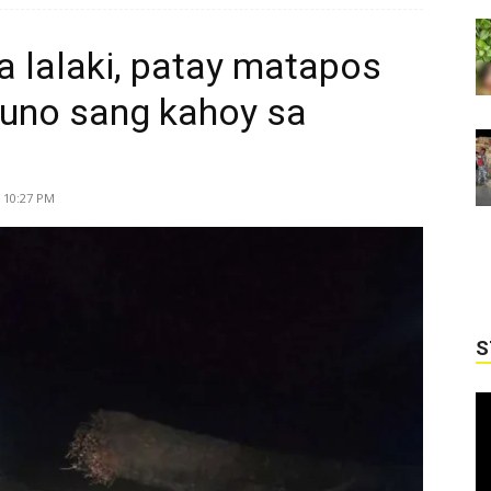
a lalaki, patay matapos
uno sang kahoy sa
| 10:27 PM
S