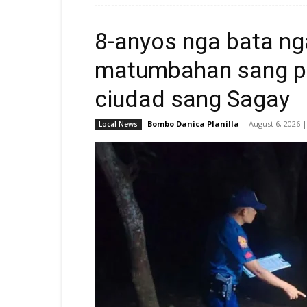
8-anyos nga bata ng
matumbahan sang p
ciudad sang Sagay
Bombo Danica Planilla
-
August 6, 2026 
Local News