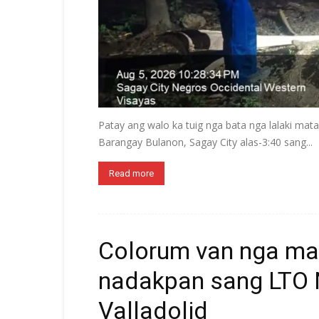
Patay ang walo ka tuig nga bata nga lalaki ma
Barangay Bulanon, Sagay City alas-3:40 sang...
Read more
Colorum van nga ma
nadakpan sang LTO 
Valladolid