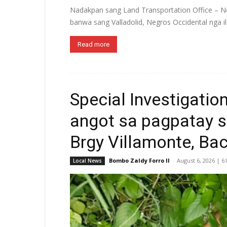
Nadakpan sang Land Transportation Office – Ne
banwa sang Valladolid, Negros Occidental nga ile
Read more
Special Investigatio
angot sa pagpatay s
Brgy Villamonte, Bac
Bombo Zaldy Forro II
-
August 6, 2026 | 6
Local News