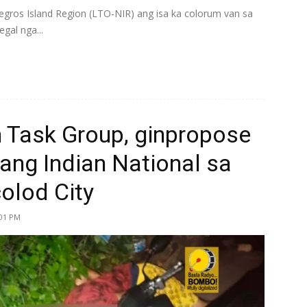
gros Island Region (LTO-NIR) ang isa ka colorum van sa
gal nga...
n Task Group, ginpropose
ang Indian National sa
olod City
:01 PM