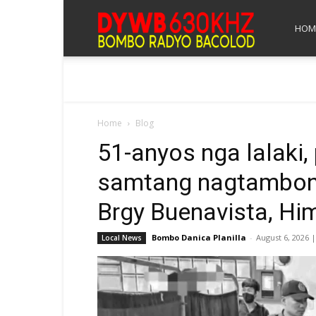
Bombo
HOM
Radyo
Home
Blog
Bacolod
51-anyos nga lalaki
samtang nagtambong
Brgy Buenavista, Hi
Bombo Danica Planilla
-
August 6, 2026 
Local News