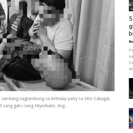
L
5
g
b
Bo
Pa
sa
Ca
al
 samtang nagtambong sa birthday party sa Sitio Cabagal,
 sang gab-i sang Miyerkules. Ang...