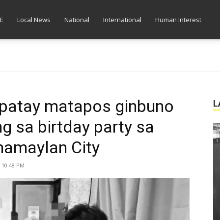
E
Local News
National
International
Human Interest
, patay matapos ginbuno
L
 sa birtday party sa
mamaylan City
| 10:48 PM