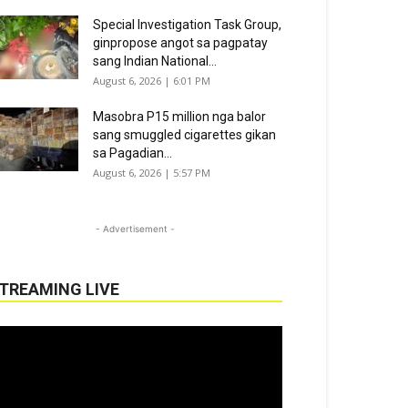
Special Investigation Task Group,
ginpropose angot sa pagpatay
sang Indian National...
August 6, 2026 | 6:01 PM
Masobra P15 million nga balor
sang smuggled cigarettes gikan
sa Pagadian...
August 6, 2026 | 5:57 PM
- Advertisement -
TREAMING LIVE