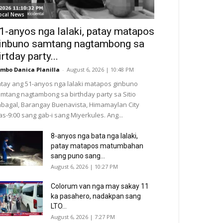
ocal News
1-anyos nga lalaki, patay matapos
inbuno samtang nagtambong sa
irtday party...
mbo Danica Planilla
-
August 6, 2026 | 10:48 PM
tay ang 51-anyos nga lalaki matapos ginbuno
mtang nagtambong sa birthday party sa Sitio
bagal, Barangay Buenavista, Himamaylan City
as-9:00 sang gab-i sang Miyerkules. Ang...
8-anyos nga bata nga lalaki,
patay matapos matumbahan
sang puno sang...
August 6, 2026 | 10:27 PM
Colorum van nga may sakay 11
ka pasahero, nadakpan sang
LTO...
August 6, 2026 | 7:27 PM