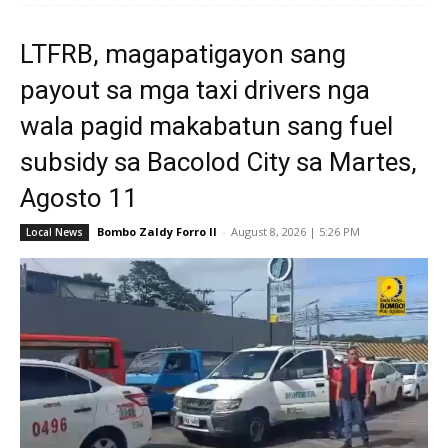
LTFRB, magapatigayon sang
payout sa mga taxi drivers nga
wala pagid makabatun sang fuel
subsidy sa Bacolod City sa Martes,
Agosto 11
Bombo Zaldy Forro II
-
August 8, 2026 | 5:26 PM
Local News