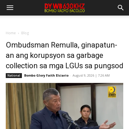
Home
Blog
Ombudsman Remulla, ginapatun-
an ang korupsyon sa garbage
collection sa mga LGUs sa pungsod
Bombo Glory Faith Elciario
-
August 9, 2026 | 7:26 AM
National