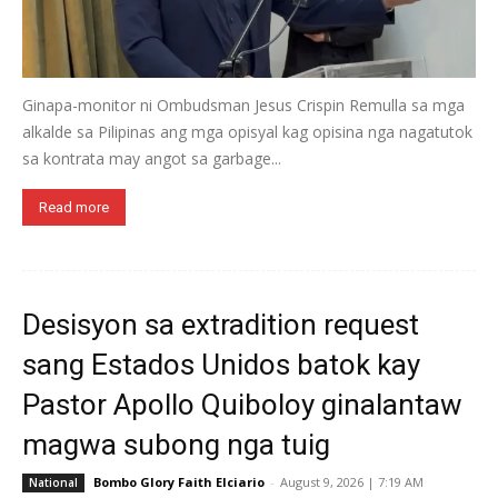
Ginapa-monitor ni Ombudsman Jesus Crispin Remulla sa mga
alkalde sa Pilipinas ang mga opisyal kag opisina nga nagatutok
sa kontrata may angot sa garbage...
Read more
Desisyon sa extradition request
sang Estados Unidos batok kay
Pastor Apollo Quiboloy ginalantaw
magwa subong nga tuig
Bombo Glory Faith Elciario
-
August 9, 2026 | 7:19 AM
National