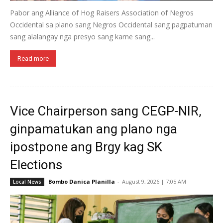
Pabor ang Alliance of Hog Raisers Association of Negros
Occidental sa plano sang Negros Occidental sang pagpatuman
sang alalangay nga presyo sang karne sang...
Read more
Vice Chairperson sang CEGP-NIR,
ginpamatukan ang plano nga
ipostpone ang Brgy kag SK
Elections
Bombo Danica Planilla
-
August 9, 2026 | 7:05 AM
Local News