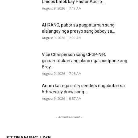
Unidos batok kay Pastor Apollo...
August 9, 2026 | 7:19 AM
AHRANO, pabor sa pagpatuman sang
alalangay nga presyo sang baboy sa...
August 9, 2026 | 7:09 AM
Vice Chairperson sang CEGP-NIR,
ginpamatukan ang plano nga ipostpone ang
Brgy...
August 9, 2026 | 7:05 AM
Anum ka mga entry senders nagabutan sa
5th weekly draw sang...
August 9, 2026 | 6:57 AM
- Advertisement -
STREAMING LIVE