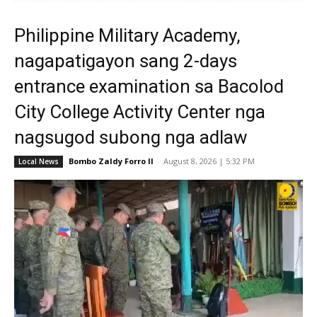
Philippine Military Academy,
nagapatigayon sang 2-days
entrance examination sa Bacolod
City College Activity Center nga
nagsugod subong nga adlaw
Bombo Zaldy Forro II
-
August 8, 2026 | 5:32 PM
Local News