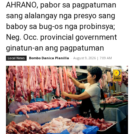
AHRANO, pabor sa pagpatuman
sang alalangay nga presyo sang
baboy sa bug-os nga probinsya;
Neg. Occ. provincial government
ginatun-an ang pagpatuman
Bombo Danica Planilla
-
August 9, 2026 | 7:09 AM
Local News