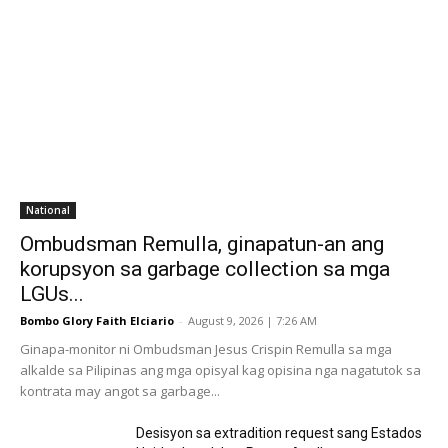
National
Ombudsman Remulla, ginapatun-an ang
korupsyon sa garbage collection sa mga
LGUs...
Bombo Glory Faith Elciario
-
August 9, 2026 | 7:26 AM
Ginapa-monitor ni Ombudsman Jesus Crispin Remulla sa mga
alkalde sa Pilipinas ang mga opisyal kag opisina nga nagatutok sa
kontrata may angot sa garbage...
Desisyon sa extradition request sang Estados