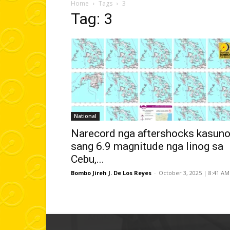
Home
Tags
3
Tag: 3
National
Narecord nga aftershocks kasun
sang 6.9 magnitude nga linog sa
Cebu,...
Bombo Jireh J. De Los Reyes
-
October 3, 2025 | 8:41 AM