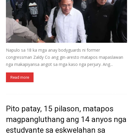
Napulo sa 18 ka mga anay bodyguards ni former
congressman Zaldy Co ang gin-aresto matapos mapaslawan
nga makapiyansa angot sa mga kaso nga perjury. Ang...
Read more
Pito patay, 15 pilason, matapos
magpangluthang ang 14 anyos nga
estudyante sa eskwelahan sa