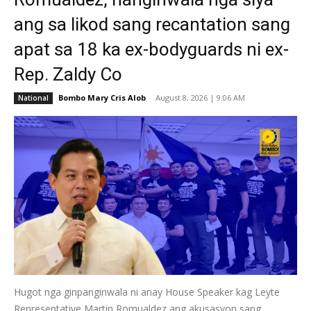
ang sa likod sang recantation sang
apat sa 18 ka ex-bodyguards ni ex-
Rep. Zaldy Co
Bombo Mary Cris Alob
-
August 8, 2026 | 9:06 AM
National
Hugot nga ginpanginwala ni anay House Speaker kag Leyte
Representative Martin Romualdez ang akusasyon sang