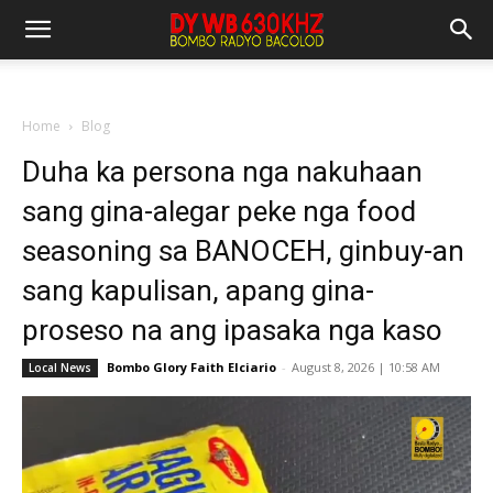
Home
Blog
Duha ka persona nga nakuhaan
sang gina-alegar peke nga food
seasoning sa BANOCEH, ginbuy-an
sang kapulisan, apang gina-
proseso na ang ipasaka nga kaso
Bombo Glory Faith Elciario
-
August 8, 2026 | 10:58 AM
Local News