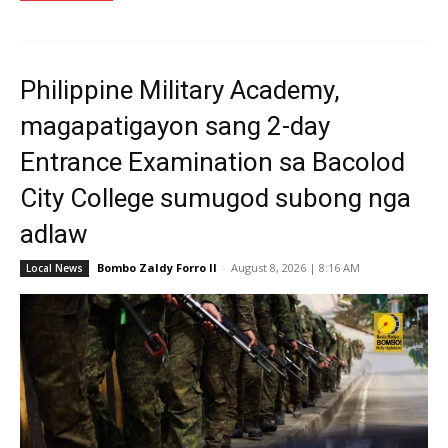
Philippine Military Academy,
magapatigayon sang 2-day
Entrance Examination sa Bacolod
City College sumugod subong nga
adlaw
Bombo Zaldy Forro II
-
August 8, 2026 | 8:16 AM
Local News