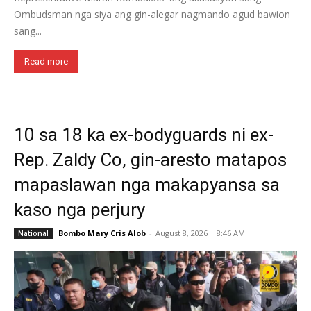
Ombudsman nga siya ang gin-alegar nagmando agud bawion
sang...
Read more
10 sa 18 ka ex-bodyguards ni ex-
Rep. Zaldy Co, gin-aresto matapos
mapaslawan nga makapyansa sa
kaso nga perjury
Bombo Mary Cris Alob
-
August 8, 2026 | 8:46 AM
National