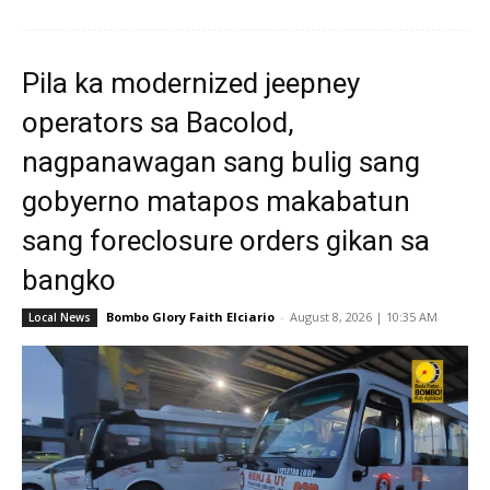
Pila ka modernized jeepney
operators sa Bacolod,
nagpanawagan sang bulig sang
gobyerno matapos makabatun
sang foreclosure orders gikan sa
bangko
Bombo Glory Faith Elciario
-
August 8, 2026 | 10:35 AM
Local News