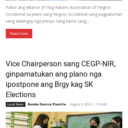
Pabor ang Alliance of Hog Raisers Association of Negros
Occidental sa plano sang Negros Occidental sang pagpatuman
sang alalangay nga presyo sang karne sang...
Read more
Vice Chairperson sang CEGP-NIR,
ginpamatukan ang plano nga
ipostpone ang Brgy kag SK
Elections
Bombo Danica Planilla
-
August 9, 2026 | 7:05 AM
Local News