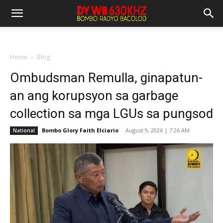
Home
Blog
Ombudsman Remulla, ginapatun-
an ang korupsyon sa garbage
collection sa mga LGUs sa pungsod
Bombo Glory Faith Elciario
-
August 9, 2026 | 7:26 AM
National