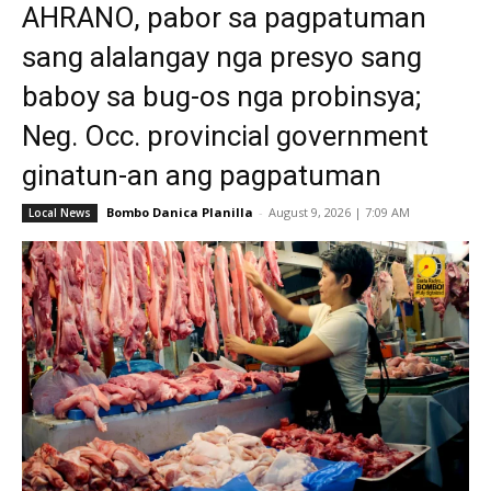
AHRANO, pabor sa pagpatuman
sang alalangay nga presyo sang
baboy sa bug-os nga probinsya;
Neg. Occ. provincial government
ginatun-an ang pagpatuman
Bombo Danica Planilla
-
August 9, 2026 | 7:09 AM
Local News