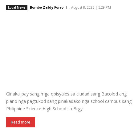
Bombo Zaldy Forro II
-
August 8, 2026 | 5:29 PM
Local News
Ginakalipay sang mga opisyales sa ciudad sang Bacolod ang
plano nga pagtukod sang pinakadako nga school campus sang
Philippine Science High School sa Brgy...
Read more