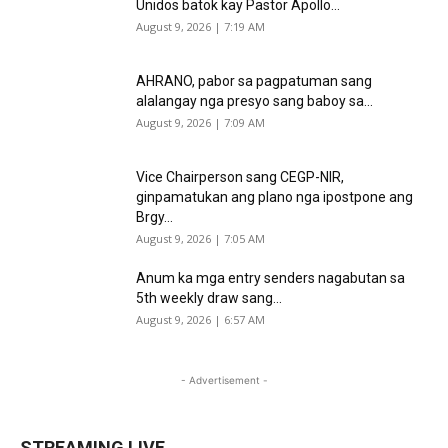
Unidos batok kay Pastor Apollo...
August 9, 2026 | 7:19 AM
AHRANO, pabor sa pagpatuman sang
alalangay nga presyo sang baboy sa...
August 9, 2026 | 7:09 AM
Vice Chairperson sang CEGP-NIR,
ginpamatukan ang plano nga ipostpone ang
Brgy...
August 9, 2026 | 7:05 AM
Anum ka mga entry senders nagabutan sa
5th weekly draw sang...
August 9, 2026 | 6:57 AM
- Advertisement -
STREAMING LIVE