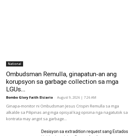
National
Ombudsman Remulla, ginapatun-an ang
korupsyon sa garbage collection sa mga
LGUs...
Bombo Glory Faith Elciario
-
August 9, 2026 | 7:26 AM
Ginapa-monitor ni Ombudsman Jesus Crispin Remulla sa mga
alkalde sa Pilipinas ang mga opisyal kag opisina nga nagatutok sa
kontrata may angot sa garbage...
Desisyon sa extradition request sang Estados