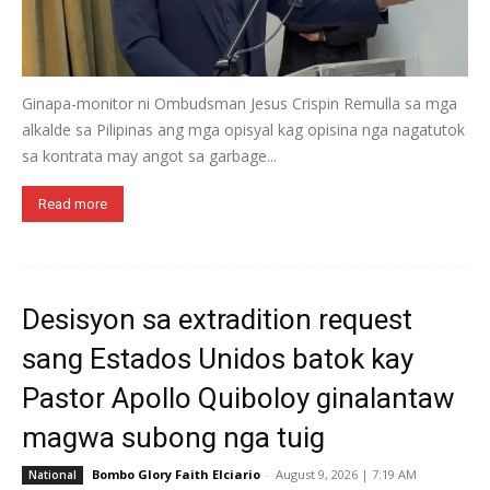
Ginapa-monitor ni Ombudsman Jesus Crispin Remulla sa mga
alkalde sa Pilipinas ang mga opisyal kag opisina nga nagatutok
sa kontrata may angot sa garbage...
Read more
Desisyon sa extradition request
sang Estados Unidos batok kay
Pastor Apollo Quiboloy ginalantaw
magwa subong nga tuig
Bombo Glory Faith Elciario
-
August 9, 2026 | 7:19 AM
National