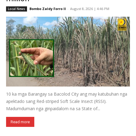
Bombo Zaldy Forro II
-
August 8, 2026 | 4:46 PM
Local News
10 ka mga Barangay sa Bacolod City ang may katubuhan nga
apektado sang Red-striped Soft Scale Insect (RSSI).
Madumduman nga ginpaidalom na sa State of...
Read more