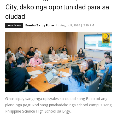
City, dako nga oportunidad para sa
ciudad
Bombo Zaldy Forro II
-
August 8, 2026 | 5:29 PM
Local News
Ginakalipay sang mga opisyales sa ciudad sang Bacolod ang
plano nga pagtukod sang pinakadako nga school campus sang
Philippine Science High School sa Brgy...