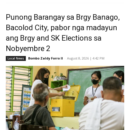
Punong Barangay sa Brgy Banago,
Bacolod City, pabor nga madayun
ang Brgy and SK Elections sa
Nobyembre 2
Bombo Zaldy Forro II
-
August 8, 2026 | 4:42 PM
Local News