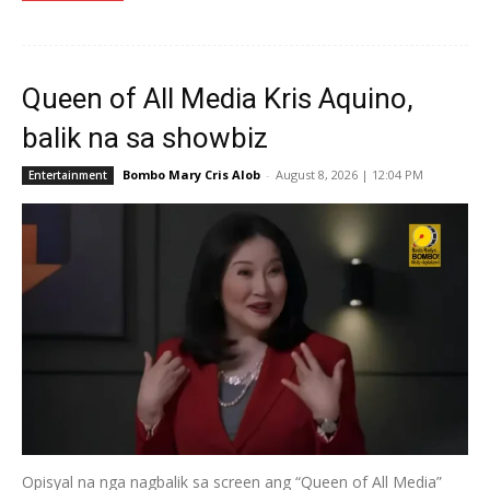
Queen of All Media Kris Aquino,
balik na sa showbiz
Bombo Mary Cris Alob
-
August 8, 2026 | 12:04 PM
Entertainment
Opisyal na nga nagbalik sa screen ang “Queen of All Media”