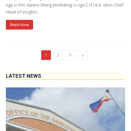
nga si Kris Aquino bilang pinakabag-o nga C.H.I.K.A. ukon Chief
Head of Insights...
Read more
1
2
3
LATEST NEWS