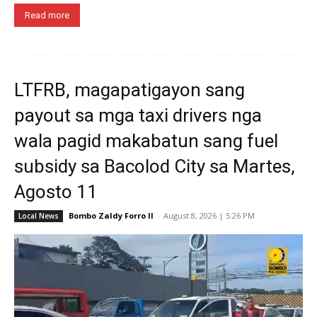
Read more
LTFRB, magapatigayon sang
payout sa mga taxi drivers nga
wala pagid makabatun sang fuel
subsidy sa Bacolod City sa Martes,
Agosto 11
Bombo Zaldy Forro II
-
August 8, 2026 | 5:26 PM
Local News