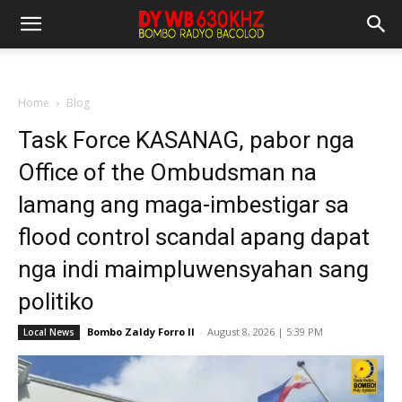
Home
Blog
Task Force KASANAG, pabor nga
Office of the Ombudsman na
lamang ang maga-imbestigar sa
flood control scandal apang dapat
nga indi maimpluwensyahan sang
politiko
Bombo Zaldy Forro II
-
August 8, 2026 | 5:39 PM
Local News