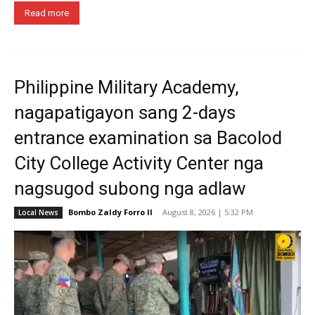
Read more
Philippine Military Academy,
nagapatigayon sang 2-days
entrance examination sa Bacolod
City College Activity Center nga
nagsugod subong nga adlaw
Bombo Zaldy Forro II
-
August 8, 2026 | 5:32 PM
Local News