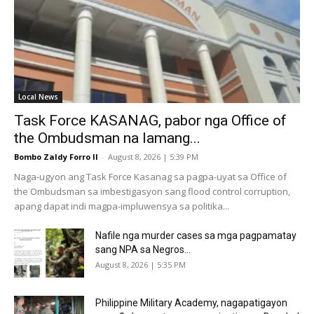
Local News
Task Force KASANAG, pabor nga Office of
the Ombudsman na lamang...
Bombo Zaldy Forro II
-
August 8, 2026 | 5:39 PM
Naga-ugyon ang Task Force Kasanag sa pagpa-uyat sa Office of
the Ombudsman sa imbestigasyon sang flood control corruption,
apang dapat indi magpa-impluwensya sa politika...
Nafile nga murder cases sa mga pagpamatay
sang NPA sa Negros...
August 8, 2026 | 5:35 PM
Philippine Military Academy, nagapatigayon