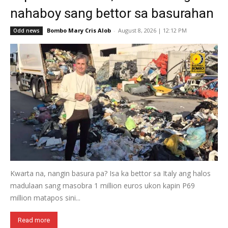
nahaboy sang bettor sa basurahan
Bombo Mary Cris Alob
-
August 8, 2026 | 12:12 PM
Odd news
Kwarta na, nangin basura pa? Isa ka bettor sa Italy ang halos
madulaan sang masobra 1 million euros ukon kapin P69
million matapos sini...
Read more