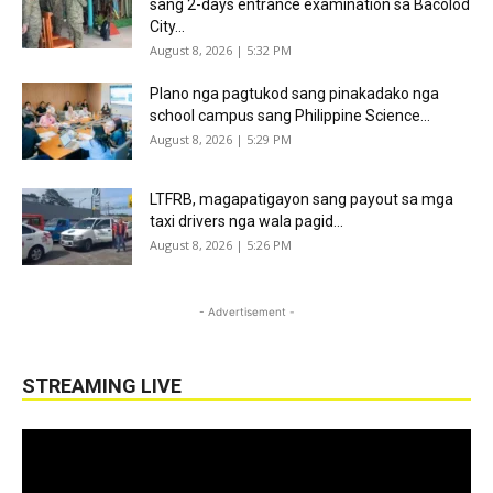
sang 2-days entrance examination sa Bacolod
City...
August 8, 2026 | 5:32 PM
Plano nga pagtukod sang pinakadako nga
school campus sang Philippine Science...
August 8, 2026 | 5:29 PM
LTFRB, magapatigayon sang payout sa mga
taxi drivers nga wala pagid...
August 8, 2026 | 5:26 PM
- Advertisement -
STREAMING LIVE