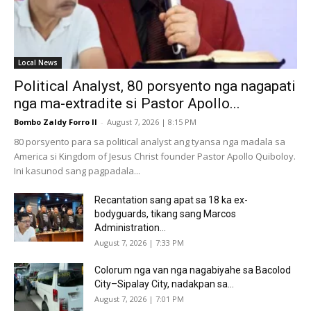
Local News
Political Analyst, 80 porsyento nga nagapati
nga ma-extradite si Pastor Apollo...
Bombo Zaldy Forro II
-
August 7, 2026 | 8:15 PM
80 porsyento para sa political analyst ang tyansa nga madala sa
America si Kingdom of Jesus Christ founder Pastor Apollo Quiboloy.
Ini kasunod sang pagpadala...
Recantation sang apat sa 18 ka ex-
bodyguards, tikang sang Marcos
Administration...
August 7, 2026 | 7:33 PM
Colorum nga van nga nagabiyahe sa Bacolod
City–Sipalay City, nadakpan sa...
August 7, 2026 | 7:01 PM