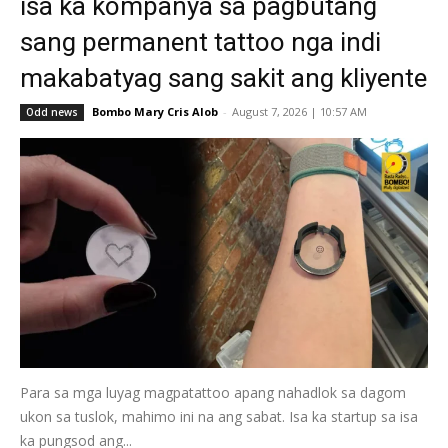
isa ka kompanya sa pagbutang
sang permanent tattoo nga indi
makabatyag sang sakit ang kliyente
Bombo Mary Cris Alob
-
August 7, 2026 | 10:57 AM
Odd news
Para sa mga luyag magpatattoo apang nahadlok sa dagom
ukon sa tuslok, mahimo ini na ang sabat. Isa ka startup sa isa
ka pungsod ang...