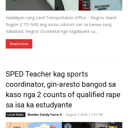
Nadakpan sang Land Transportation Office – Negros Island
Region (LTO-NIR) ang isa ka colorum van sa banwa sang
Valladolid, Negros Occidental nga nagabiyahe sa...
Read more
SPED Teacher kag sports
coordinator, gin-aresto bangod sa
kaso nga 2 counts of qualified rape
sa isa ka estudyante
Bombo Zaldy Forro II
-
August 7, 2026 | 6:51 PM
Local News