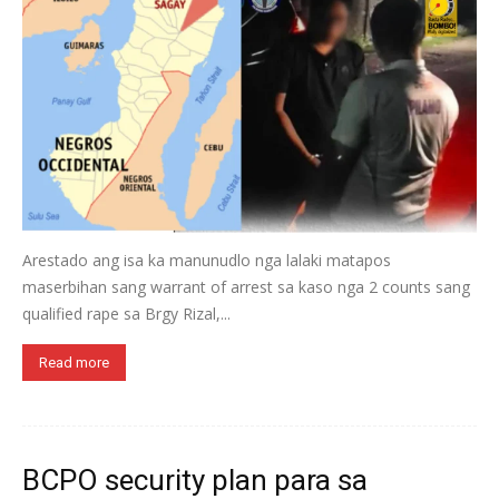
Arestado ang isa ka manunudlo nga lalaki matapos
maserbihan sang warrant of arrest sa kaso nga 2 counts sang
qualified rape sa Brgy Rizal,...
Read more
BCPO security plan para sa