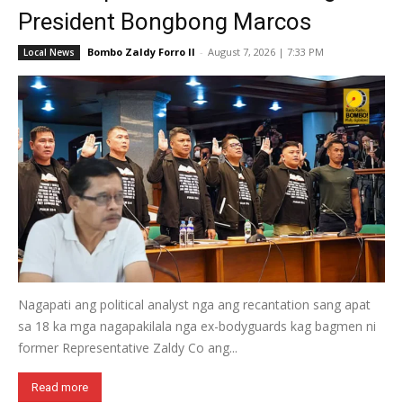
President Bongbong Marcos
Bombo Zaldy Forro II
-
August 7, 2026 | 7:33 PM
Local News
Nagapati ang political analyst nga ang recantation sang apat
sa 18 ka mga nagapakilala nga ex-bodyguards kag bagmen ni
former Representative Zaldy Co ang...
Read more