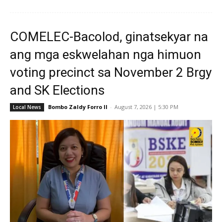
COMELEC-Bacolod, ginatsekyar na
ang mga eskwelahan nga himuon
voting precinct sa November 2 Brgy
and SK Elections
Bombo Zaldy Forro II
-
August 7, 2026 | 5:30 PM
Local News