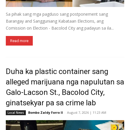
Sa pihak sang mga pagduso sang postponement sang
Barangay and Sangguniang Kabataan Elections, ang
Comission on Election - Bacolod City ang padayun sa ila...
Read more
Duha ka plastic container sang
alleged marijuana nga napulutan sa
Galo-Lacson St., Bacolod City,
ginatsekyar pa sa crime lab
Bombo Zaldy Forro II
-
August 7, 2026 | 11:23 AM
Local News