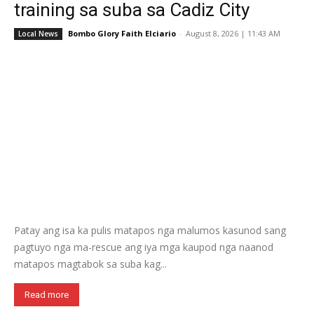
training sa suba sa Cadiz City
Bombo Glory Faith Elciario
-
August 8, 2026 | 11:43 AM
Local News
Patay ang isa ka pulis matapos nga malumos kasunod sang
pagtuyo nga ma-rescue ang iya mga kaupod nga naanod
matapos magtabok sa suba kag...
Read more