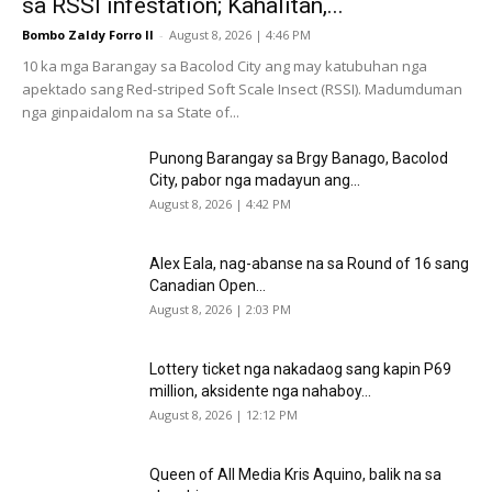
sa RSSI infestation; Kahalitan,...
Bombo Zaldy Forro II
-
August 8, 2026 | 4:46 PM
10 ka mga Barangay sa Bacolod City ang may katubuhan nga
apektado sang Red-striped Soft Scale Insect (RSSI). Madumduman
nga ginpaidalom na sa State of...
Punong Barangay sa Brgy Banago, Bacolod
City, pabor nga madayun ang...
August 8, 2026 | 4:42 PM
Alex Eala, nag-abanse na sa Round of 16 sang
Canadian Open...
August 8, 2026 | 2:03 PM
Lottery ticket nga nakadaog sang kapin P69
million, aksidente nga nahaboy...
August 8, 2026 | 12:12 PM
Queen of All Media Kris Aquino, balik na sa