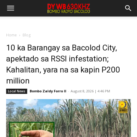
Home
Blog
10 ka Barangay sa Bacolod City,
apektado sa RSSI infestation;
Kahalitan, yara na sa kapin P200
million
Bombo Zaldy Forro II
-
August 8, 2026 | 4:46 PM
Local News