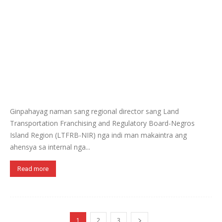
Ginpahayag naman sang regional director sang Land
Transportation Franchising and Regulatory Board-Negros
Island Region (LTFRB-NIR) nga indi man makaintra ang
ahensya sa internal nga...
Read more
1
2
3