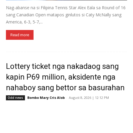
Nag-abanse na si Filipina Tennis Star Alex Eala sa Round of 16
sang Canadian Open matapos ginlutos si Caty McNally sang
America, 6-3, 5-7,...
Read more
Lottery ticket nga nakadaog sang
kapin P69 million, aksidente nga
nahaboy sang bettor sa basurahan
Bombo Mary Cris Alob
-
August 8, 2026 | 12:12 PM
Odd news