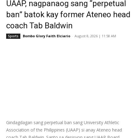
UAAP, nagpanaog sang “perpetual
ban” batok kay former Ateneo head
coach Tab Baldwin
Bombo Glory Faith Elciario
-
August 8, 2026 | 11:58 AM
Sports
Gindagdagan sang perpetual ban sang University Athletic
Association of the Philippines (UAAP) si anay Ateneo head
coach Tab Baldwin. Santo sa desisyon sang UAAP Board,...