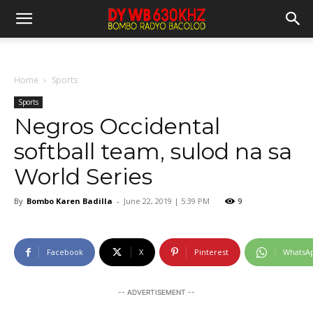
Home
Sports
Sports
Negros Occidental
softball team, sulod na sa
World Series
By
Bombo Karen Badilla
-
June 22, 2019 | 5:39 PM
9
Facebook
X
Pinterest
WhatsA
-- ADVERTISEMENT --