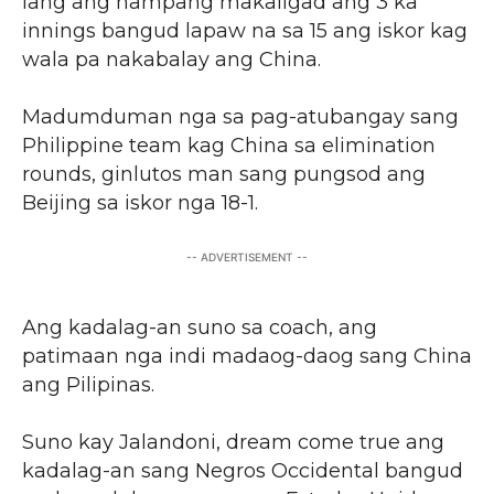
lang ang hampang makaligad ang 3 ka
innings bangud lapaw na sa 15 ang iskor kag
wala pa nakabalay ang China.
Madumduman nga sa pag-atubangay sang
Philippine team kag China sa elimination
rounds, ginlutos man sang pungsod ang
Beijing sa iskor nga 18-1.
-- ADVERTISEMENT --
Ang kadalag-an suno sa coach, ang
patimaan nga indi madaog-daog sang China
ang Pilipinas.
Suno kay Jalandoni, dream come true ang
kadalag-an sang Negros Occidental bangud