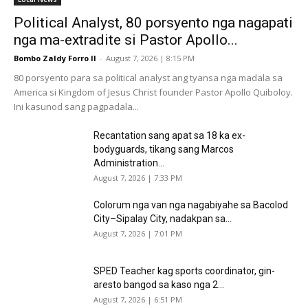
Political Analyst, 80 porsyento nga nagapati
nga ma-extradite si Pastor Apollo...
Bombo Zaldy Forro II
-
August 7, 2026 | 8:15 PM
80 porsyento para sa political analyst ang tyansa nga madala sa
America si Kingdom of Jesus Christ founder Pastor Apollo Quiboloy.
Ini kasunod sang pagpadala...
Recantation sang apat sa 18 ka ex-
bodyguards, tikang sang Marcos
Administration...
August 7, 2026 | 7:33 PM
Colorum nga van nga nagabiyahe sa Bacolod
City–Sipalay City, nadakpan sa...
August 7, 2026 | 7:01 PM
SPED Teacher kag sports coordinator, gin-
aresto bangod sa kaso nga 2...
August 7, 2026 | 6:51 PM