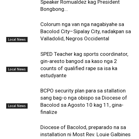
Speaker Romualdez kag President
Bongbong...
Colorum nga van nga nagabiyahe sa
Bacolod City–Sipalay City, nadakpan sa
Valladolid, Negros Occidental
Local News
SPED Teacher kag sports coordinator,
gin-aresto bangod sa kaso nga 2
counts of qualified rape sa isa ka
Local News
estudyante
BCPO security plan para sa stallation
sang bag-o nga obispo sa Diocese of
Bacolod sa Agosto 10 kag 11, gina-
Local News
finalize
Diocese of Bacolod, preparado na sa
installation ni Most Rev. Louie Galbines