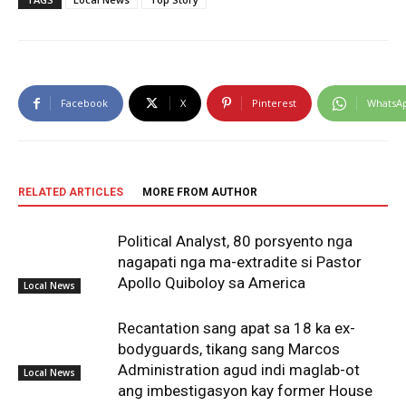
Facebook
X
Pinterest
WhatsA
RELATED ARTICLES
MORE FROM AUTHOR
Political Analyst, 80 porsyento nga
nagapati nga ma-extradite si Pastor
Apollo Quiboloy sa America
Local News
Recantation sang apat sa 18 ka ex-
bodyguards, tikang sang Marcos
Administration agud indi maglab-ot
Local News
ang imbestigasyon kay former House