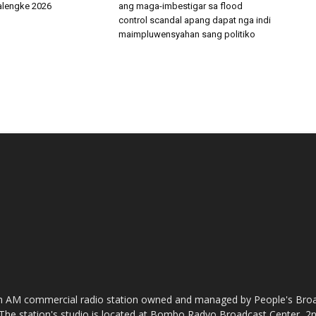
alengke 2026
ang maga-imbestigar sa flood
control scandal apang dapat nga indi
maimpluwensyahan sang politiko
AM commercial radio station owned and managed by People's Broadc
The station's studio is located at Bombo Radyo Broadcast Center, 