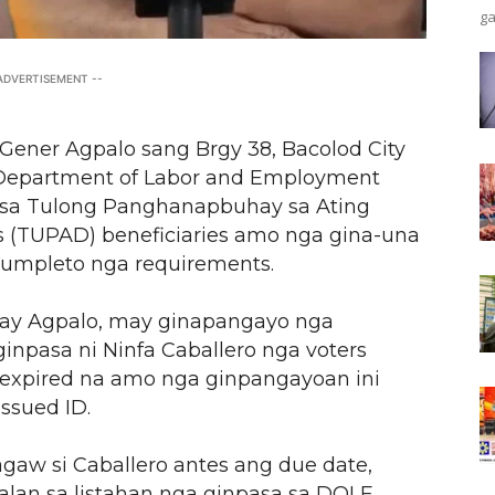
ga
 ADVERTISEMENT --
ener Agpalo sang Brgy 38, Bacolod City
 Department of Labor and Employment
a sa Tulong Panghanapbuhay sa Ating
 (TUPAD) beneficiaries amo nga gina-una
kumpleto nga requirements.
kay Agpalo, may ginapangayo nga
npasa ni Ninfa Caballero nga voters
g expired na amo nga ginpangayoan ini
ssued ID.
aw si Caballero antes ang due date,
lan sa listahan nga ginpasa sa DOLE.