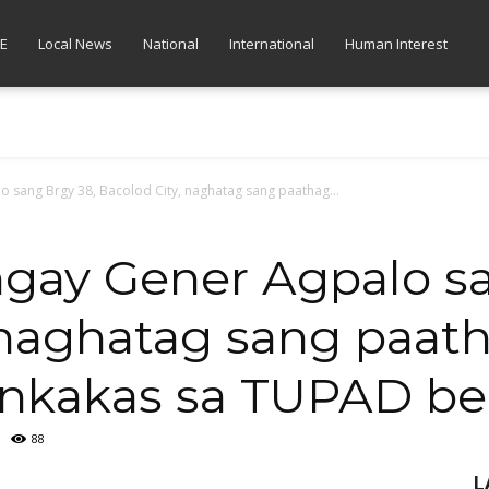
E
Local News
National
International
Human Interest
 sang Brgy 38, Bacolod City, naghatag sang paathag...
gay Gener Agpalo sa
 naghatag sang paat
inkakas sa TUPAD ben
88
L