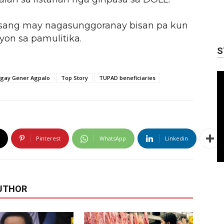
ala sang may nagasunggoranay bisan pa kun
yon sa pamulitika.
S
gay Gener Agpalo
Top Story
TUPAD beneficiaries
Pinterest
WhatsApp
Linkedin
UTHOR