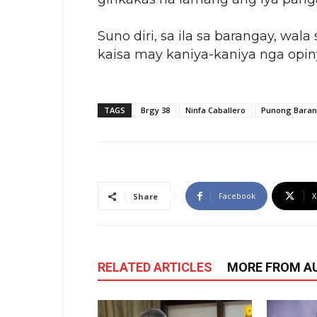
Suno diri, sa ila sa barangay, w
kaisa may kaniya-kaniya nga opin
TAGS
Brgy 38
Ninfa Caballero
Punong Baran
Facebook
X
Share
RELATED ARTICLES
MORE FROM A