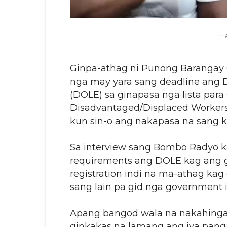
--
Ginpa-athag ni Punong Barangay G
nga may yara sang deadline ang
(DOLE) sa ginapasa nga lista par
Disadvantaged/Displaced Workers
kun sin-o ang nakapasa na sang 
Sa interview sang Bombo Radyo 
requirements ang DOLE kag ang gi
registration indi na ma-athag ka
sang lain pa gid nga government i
Apang bangod wala na nakahingag
ginkakas na lamang ang iya panga