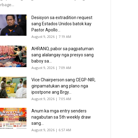
rbage...
Desisyon sa extradition request
sang Estados Unidos batok kay
Pastor Apollo...
August 9, 2026 | 7:19 AM
AHRANO, pabor sa pagpatuman
sang alalangay nga presyo sang
baboy sa...
August 9, 2026 | 7:09 AM
Vice Chairperson sang CEGP-NIR,
ginpamatukan ang plano nga
ipostpone ang Brgy...
August 9, 2026 | 7:05 AM
Anum ka mga entry senders
nagabutan sa 5th weekly draw
sang...
August 9, 2026 | 6:57 AM