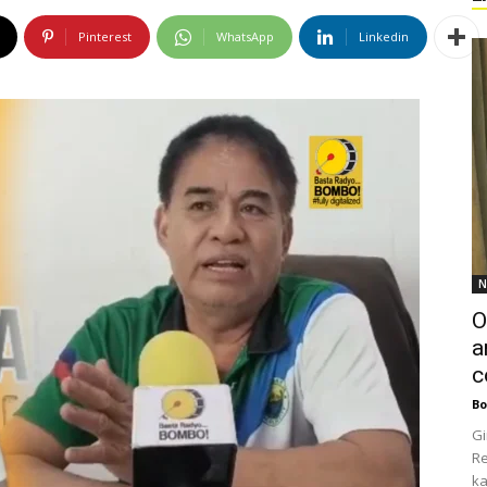
Pinterest
WhatsApp
Linkedin
N
O
a
c
Bo
Gi
Re
ka