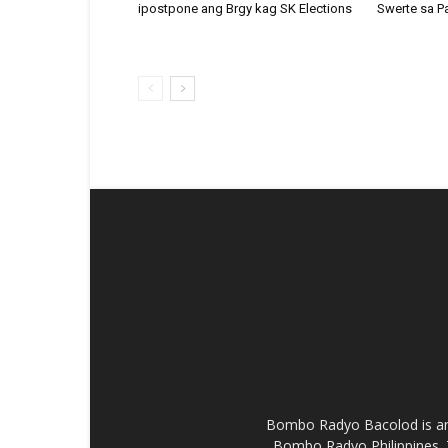
ipostpone ang Brgy kag SK Elections
Swerte sa P
Bombo Radyo Bacolod is an 
Bombo Radyo Philippines. 