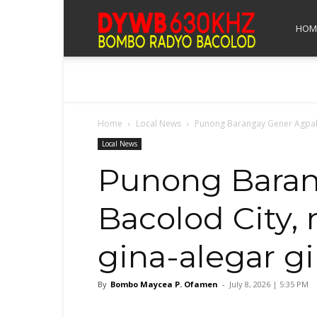
Bombo
HOM
Radyo
Home
Local News
Punong Barangay Gener Agpalo
Bacolod
Local News
Punong Baran
Bacolod City,
gina-alegar g
By
Bombo Maycea P. Ofamen
-
July 8, 2026 | 5:35 PM