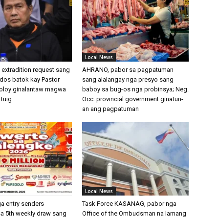
Local News
 extradition request sang
AHRANO, pabor sa pagpatuman
dos batok kay Pastor
sang alalangay nga presyo sang
oloy ginalantaw magwa
baboy sa bug-os nga probinsya; Neg.
tuig
Occ. provincial government ginatun-
an ang pagpatuman
Local News
 entry senders
Task Force KASANAG, pabor nga
a 5th weekly draw sang
Office of the Ombudsman na lamang