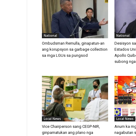
National
National
Ombudsman Remulla, ginapatun-an
Desisyon sa
ang korupsyon sa garbage collection
Estados Uni
sa mga LGUs sa pungsod
Apollo Quib
subong nga 
Local News
Local News
Vice Chairperson sang CEGP-NIR,
Anum ka mga
ginpamatukan ang plano nga
nagabutan s