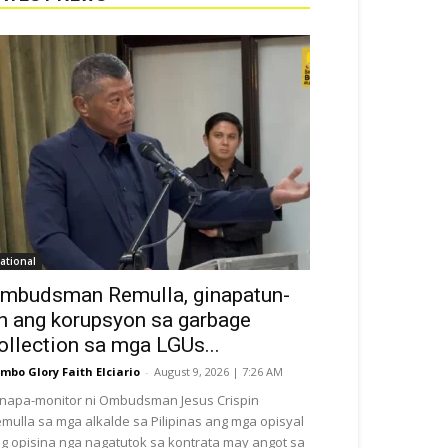
ational
mbudsman Remulla, ginapatun-
n ang korupsyon sa garbage
ollection sa mga LGUs...
mbo Glory Faith Elciario
-
August 9, 2026 | 7:26 AM
napa-monitor ni Ombudsman Jesus Crispin
mulla sa mga alkalde sa Pilipinas ang mga opisyal
g opisina nga nagatutok sa kontrata may angot sa