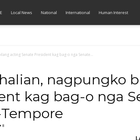
E
Local News
National
International
Human Interest
ilang acting Senate President kag bag-o nga Senate...
halian, nagpungko b
ent kag bag-o nga S
o-Tempore
8
L