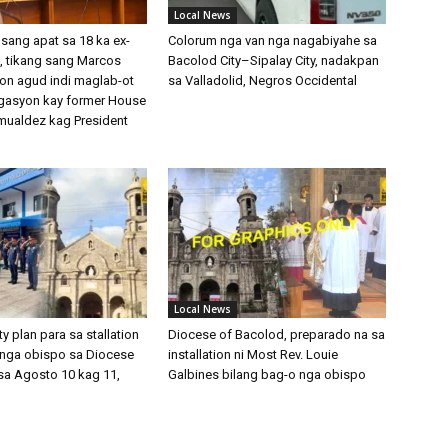
Local News
sang apat sa 18 ka ex-
Colorum nga van nga nagabiyahe sa
 tikang sang Marcos
Bacolod City–Sipalay City, nadakpan
ion agud indi maglab-ot
sa Valladolid, Negros Occidental
gasyon kay former House
ualdez kag President
Local News
y plan para sa stallation
Diocese of Bacolod, preparado na sa
nga obispo sa Diocese
installation ni Most Rev. Louie
sa Agosto 10 kag 11,
Galbines bilang bag-o nga obispo