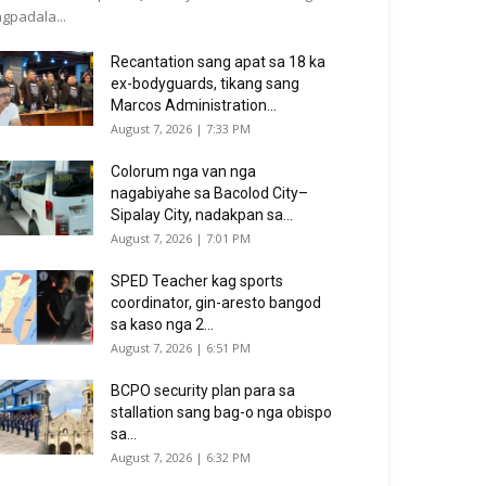
gpadala...
Recantation sang apat sa 18 ka
ex-bodyguards, tikang sang
Marcos Administration...
August 7, 2026 | 7:33 PM
Colorum nga van nga
nagabiyahe sa Bacolod City–
Sipalay City, nadakpan sa...
August 7, 2026 | 7:01 PM
SPED Teacher kag sports
coordinator, gin-aresto bangod
sa kaso nga 2...
August 7, 2026 | 6:51 PM
BCPO security plan para sa
stallation sang bag-o nga obispo
sa...
August 7, 2026 | 6:32 PM