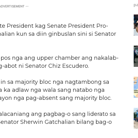
pa
 ADVERTISEMENT --
e President kag Senate President Pro-
lian kun sa diin ginbuslan sini si Senator
apos nga ang upper chamber ang nakalab-
abot ni Senator Chiz Escudero.
in sa majority bloc nga nagtambong sa
a ka adlaw nga wala sang natabo nga
yon nga pag-absent sang majority bloc.
lacaniang ang pagbag-o sang liderato sa
Senator Sherwin Gatchalian bilang bag-o