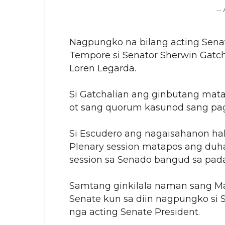
--
Nagpungko na bilang acting Senat
Tempore si Senator Sherwin Gatcha
Loren Legarda.
Si Gatchalian ang ginbutang mat
ot sang quorum kasunod sang pag-
Si Escudero ang nagaisahanon hal
Plenary session matapos ang duh
session sa Senado bangud sa pada
Samtang ginkilala naman sang Ma
Senate kun sa diin nagpungko si 
nga acting Senate President.