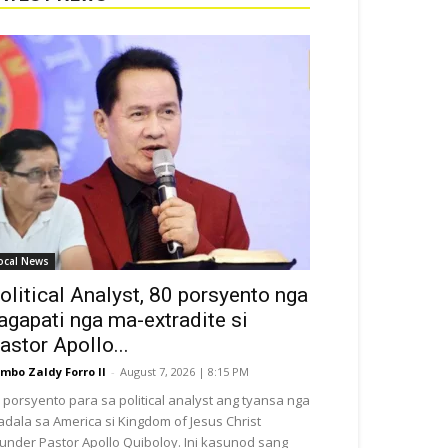
ocal News
olitical Analyst, 80 porsyento nga
agapati nga ma-extradite si
astor Apollo...
mbo Zaldy Forro II
-
August 7, 2026 | 8:15 PM
 porsyento para sa political analyst ang tyansa nga
dala sa America si Kingdom of Jesus Christ
under Pastor Apollo Quiboloy. Ini kasunod sang