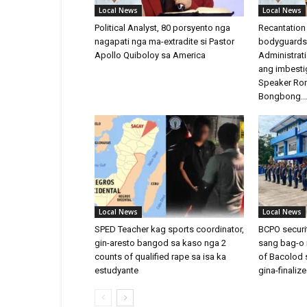
Local News
Local News
Political Analyst, 80 porsyento nga
Recantation 
nagapati nga ma-extradite si Pastor
bodyguards,
Apollo Quiboloy sa America
Administrat
ang imbesti
Speaker Rom
Bongbong...
Local News
Local News
SPED Teacher kag sports coordinator,
BCPO securit
gin-aresto bangod sa kaso nga 2
sang bag-o 
counts of qualified rape sa isa ka
of Bacolod 
estudyante
gina-finalize