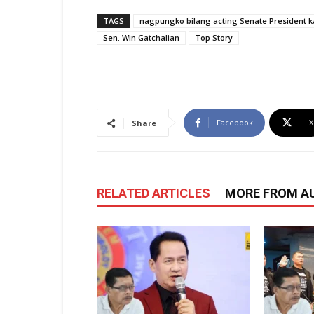
TAGS
nagpungko bilang acting Senate President 
Sen. Win Gatchalian
Top Story
Facebook
X
Share
RELATED ARTICLES
MORE FROM A