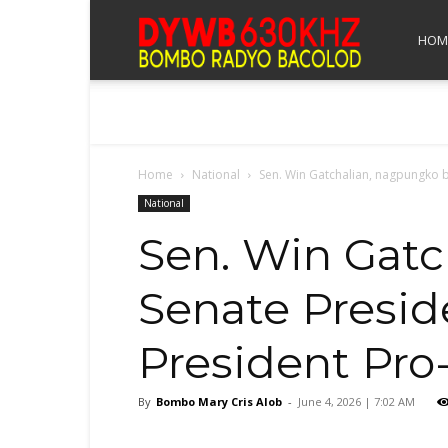
Bombo
HOM
Radyo
Home
National
Sen. Win Gatchalian, nagpungko b
Bacolod
National
Sen. Win Gatc
Senate Presid
President Pr
By
Bombo Mary Cris Alob
-
June 4, 2026 | 7:02 AM