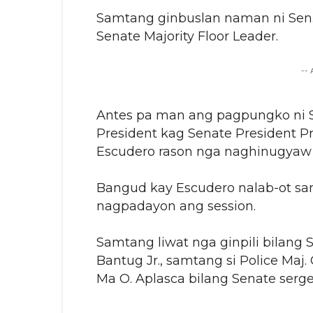
Samtang ginbuslan naman ni Sen. M
Senate Majority Floor Leader.
--
Antes pa man ang pagpungko ni S
President kag Senate President P
Escudero rason nga naghinugyaw
Bangud kay Escudero nalab-ot s
nagpadayon ang session.
Samtang liwat nga ginpili bilang 
Bantug Jr., samtang si Police Maj.
Ma O. Aplasca bilang Senate serg