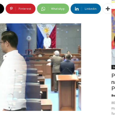
Pinterest
WhatsApp
Linkedin
L
P
n
P
Bo
80
ma
fo