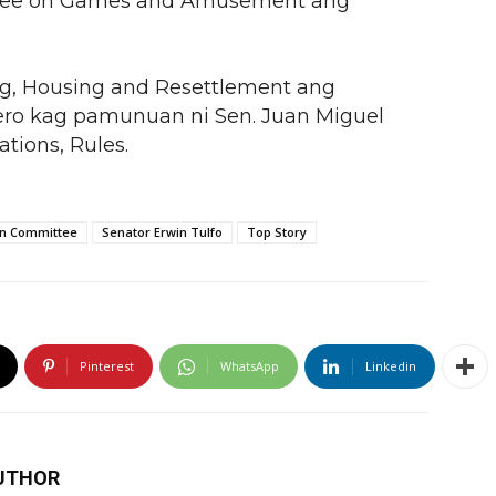
tee on Games and Amusement ang
g, Housing and Resettlement ang
ro kag pamunuan ni Sen. Juan Miguel
tions, Rules.
on Committee
Senator Erwin Tulfo
Top Story
Pinterest
WhatsApp
Linkedin
UTHOR