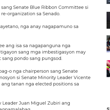
n sang Senate Blue Ribbon Committee si
 re-organization sa Senado.
a Cayetano, nga anay nagapamuno sa
ee ang isa sa nagapanguna nga
tigayon sang mga imbestigasyon may
t sang pondo sang pungsod.
 bag-o nga chairperson sang Senate
osyon si Senate Minority Leader Vicente
e ang tanan nga elected positions sa
 Leader Juan Miguel Zubiri ang
S
agpamalabag.