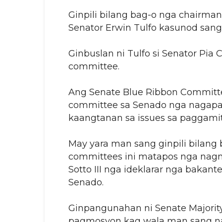
Ginpili bilang bag-o nga chairma
Senator Erwin Tulfo kasunod sang
Ginbuslan ni Tulfo si Senator Pi
committee.
Ang Senate Blue Ribbon Committ
committee sa Senado nga nagapa
kaangtanan sa issues sa paggami
May yara man sang ginpili bilang
committees ini matapos nga nagm
Sotto III nga ideklarar nga bakant
Senado.
Ginpangunahan ni Senate Majority
pagmosyon kag wala man sang n