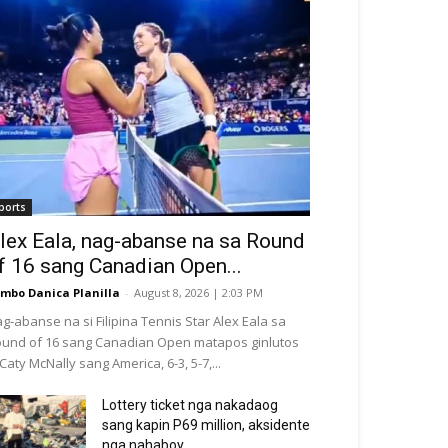
ports
lex Eala, nag-abanse na sa Round
f 16 sang Canadian Open...
mbo Danica Planilla
-
August 8, 2026 | 2:03 PM
g-abanse na si Filipina Tennis Star Alex Eala sa
und of 16 sang Canadian Open matapos ginlutos
 Caty McNally sang America, 6-3, 5-7,...
Lottery ticket nga nakadaog
sang kapin P69 million, aksidente
nga nahaboy...