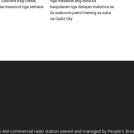
 Gasolina kag Diesel,
nga masalbar ang duha ka
 sa masunod nga semana
kaupdanan nga dutayan malumos sa
ila seaborne patrol training sa suba
sa Cadiz City
AM commercial radio station owned and managed by People's Broadc