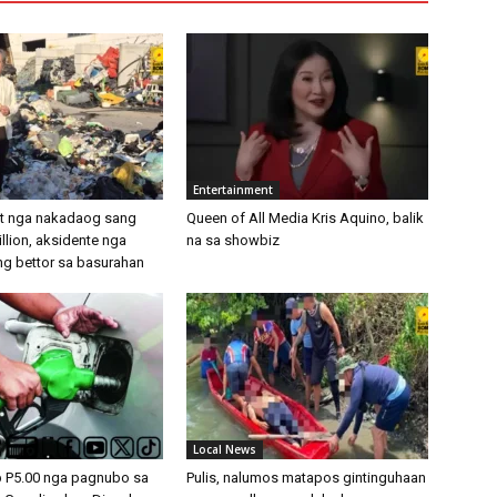
Entertainment
ket nga nakadaog sang
Queen of All Media Kris Aquino, balik
llion, aksidente nga
na sa showbiz
g bettor sa basurahan
Local News
b P5.00 nga pagnubo sa
Pulis, nalumos matapos gintinguhaan