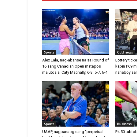
Sports
Odd news
Alex Eala, nag-abanse na sa Round of
Lottery tic
16 sang Canadian Open matapos
kapin P69 mi
malutos si Caty Macnally, 6-3, 5-7, 6-4
nahaboy san
Sports
Business
UAAP, nagpanaog sang “perpetual
P4.50 tubto