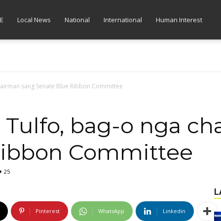
E
Local News
National
International
Human Interest
chairman sang Senate Blue Ribbon Committee
 Tulfo, bag-o nga c
Ribbon Committee
25
L
Pinterest
WhatsApp
Linkedin