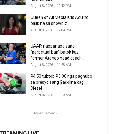
August 8, 2026 | 12:12 PM
Queen of All Media Kris Aquino,
balik na sa showbiz
August 8, 2026 | 12:04 PM
UAAP, nagpanaog sang
“perpetual ban” batok kay
former Ateneo head coach...
August 8, 2026 | 11:58 AM
P4.50 tubtob P5.00 nga pagnubo
sa presyo sang Gasolina kag
Diesel,...
August 8, 2026 | 11:50 AM
- Advertisement -
TREAMING LIVE