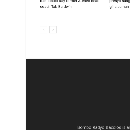
ban” batok kay former Ateneo head
presyo sang
coach Tab Baldwin
ginalauman
Bombo Radyo Bacolod is an 