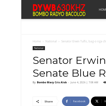
Bombo
HOM
Radyo
Home
National
Senator Erwin Tulfo, bag-o nga 
Bacolod
National
Senator Erwin
Senate Blue 
By
Bombo Mary Cris Alob
-
June 4, 2026 | 7:08 AM
Facebook
X
Share