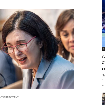
S
A
o
Bo
Na
Ro
si
 ADVERTISEMENT --