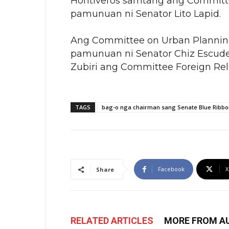
Hontiveros samtang ang Commit
pamunuan ni Senator Lito Lapid.
Ang Committee on Urban Plannin
pamunuan ni Senator Chiz Escude
Zubiri ang Committee Foreign Rela
TAGS
bag-o nga chairman sang Senate Blue Ribb
Facebook
X
Share
RELATED ARTICLES
MORE FROM A