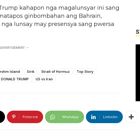
rump kahapon nga magalunsyar ini sang
 matapos ginbombahan ang Bahrain,
 nga lunsay may presensya sang pwersa
S
 ADVERTISEMENT --
eshm Island
Sirik
Strait of Hormuz
Top Story
T DONALD TRUMP
US vs Iran
Pinterest
WhatsApp
Linkedin