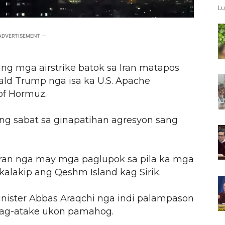
Lu
 ADVERTISEMENT --
ng mga airstrike batok sa Iran matapos
ald Trump nga isa ka U.S. Apache
 of Hormuz.
ng sabat sa ginapatihan agresyon sang
Iran nga may mga paglupok sa pila ka mga
 kalakip ang Qeshm Island kag Sirik.
nister Abbas Araqchi nga indi palampason
ag-atake ukon pamahog.