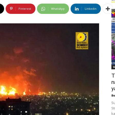
Pinterest
WhatsApp
Linkedin
W
T
n
y
Bo
Su
St
ka