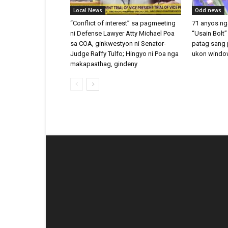
Local News
Odd news
“Conflict of interest” sa pagmeeting
71 anyos nga
ni Defense Lawyer Atty Michael Poa
“Usain Bolt
sa COA, ginkwestyon ni Senator-
patag sang 
Judge Raffy Tulfo; Hingyo ni Poa nga
ukon windo
makapaathag, gindeny