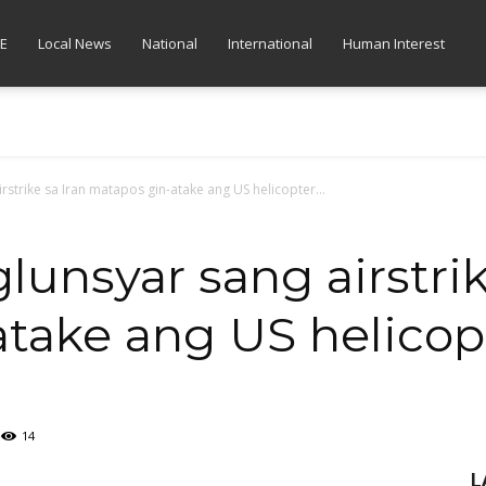
E
Local News
National
International
Human Interest
rstrike sa Iran matapos gin-atake ang US helicopter...
lunsyar sang airstrik
ake ang US helicopte
14
L