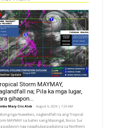
eather Update
ropical Storm MAYMAY,
aglandfall na; Pila ka mga lugar,
ara gihapon...
mbo Mary Cris Alob
-
August 6, 2026 | 7:26 AM
bong nga Huwebes, naglandfall na ang Tropical
orm MAYMAY sa bahin sang Masingal, Ilocos Sur
g padayon nga nagahulag padulong sa Northern