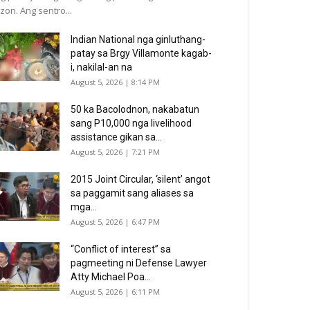
zon. Ang sentro...
Indian National nga ginluthang-
patay sa Brgy Villamonte kagab-
i, nakilal-an na
August 5, 2026 | 8:14 PM
50 ka Bacolodnon, nakabatun
sang P10,000 nga livelihood
assistance gikan sa...
August 5, 2026 | 7:21 PM
2015 Joint Circular, ‘silent’ angot
sa paggamit sang aliases sa
mga...
August 5, 2026 | 6:47 PM
“Conflict of interest” sa
pagmeeting ni Defense Lawyer
Atty Michael Poa...
August 5, 2026 | 6:11 PM