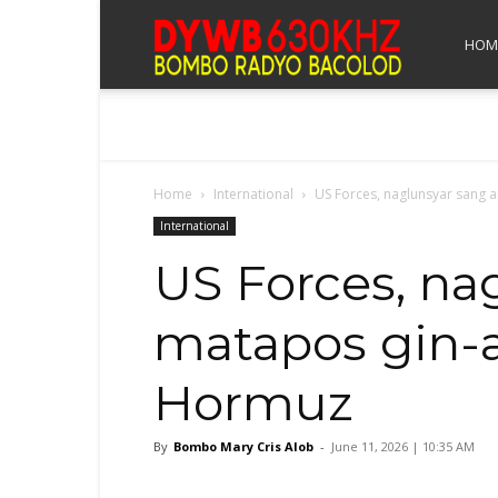
Bombo
HOM
Radyo
Home
International
US Forces, naglunsyar sang ai
Bacolod
International
US Forces, nag
matapos gin-at
Hormuz
By
Bombo Mary Cris Alob
-
June 11, 2026 | 10:35 AM