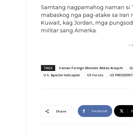
Samtang nagpamahog naman si T
mabaskog nga pag-atake sa Iran
Kuwait, kag Jordan, mga pungsod
militar sang Amerka.
--
TAGS
Iranian Foreign Minister Abbas Araqchi
Q
U.S. Apache helicopter
US Forces
US PRESIDEN
Facebook
X
Share