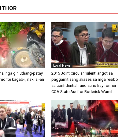
UTHOR
Local News
nal nga ginluthang-patay
2015 Joint Circular, ‘silent’ angot sa
amonte kagab-i, nakilal-an
paggamit sang aliases sa mga resibo
sa confidential fund suno kay former
COA State Auditor Roderick Wamil