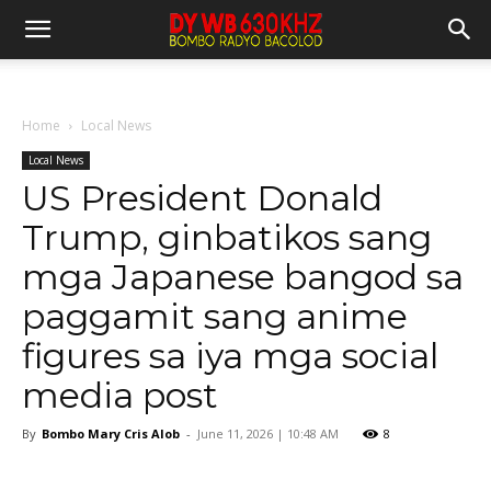
Home
Local News
Local News
US President Donald
Trump, ginbatikos sang
mga Japanese bangod sa
paggamit sang anime
figures sa iya mga social
media post
By
Bombo Mary Cris Alob
-
June 11, 2026 | 10:48 AM
8