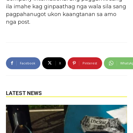
ila imahe kag ginpaathag nga wala sila sang
pagpahanugot ukon kaangtanan sa amo
nga post.
Facebook
X
Pinterest
WhatsA
LATEST NEWS