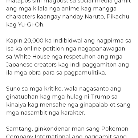
matapos sini magpost sa social media gamit
ang mga kilala nga anime kag mangga
characters kaangay nanday Naruto, Pikachu,
kag Yu-Gi-Oh.
Kapin 20,000 ka indibidwal ang nagpirma sa
isa ka online petition nga nagapanawagan
sa White House nga respetuhon ang mga
Japanese creators kag indi paggamiton ang
ila mga obra para sa pagpamulitika.
Suno sa mga kritiko, wala nagasanto ang
ginatuohan kag mga hulag ni Trump sa
kinaiya kag mensahe nga ginapalab-ot sang
mga nasambit nga karakter.
Samtang, ginkondenar man sang Pokemon
Company International ang paggamit sang