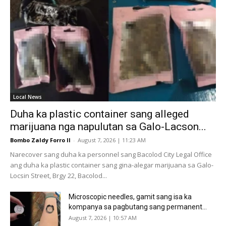
Local News
Duha ka plastic container sang alleged
marijuana nga napulutan sa Galo-Lacson...
Bombo Zaldy Forro II
-
August 7, 2026 | 11:23 AM
Narecover sang duha ka personnel sang Bacolod City Legal Office
ang duha ka plastic container sang gina-alegar marijuana sa Galo-
Locsin Street, Brgy 22, Bacolod...
Microscopic needles, gamit sang isa ka
kompanya sa pagbutang sang permanent...
August 7, 2026 | 10:57 AM