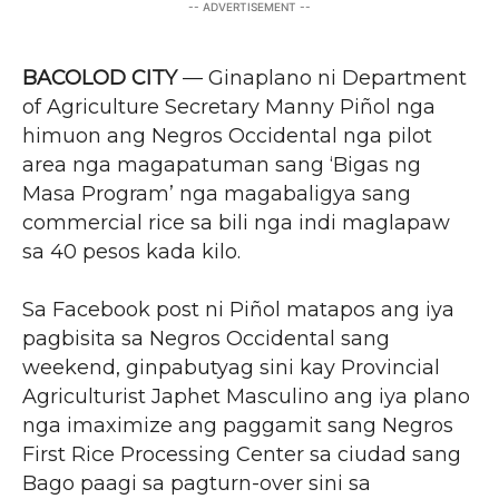
-- ADVERTISEMENT --
BACOLOD CITY
— Ginaplano ni Department
of Agriculture Secretary Manny Piñol nga
himuon ang Negros Occidental nga pilot
area nga magapatuman sang ‘Bigas ng
Masa Program’ nga magabaligya sang
commercial rice sa bili nga indi maglapaw
sa 40 pesos kada kilo.
Sa Facebook post ni Piñol matapos ang iya
pagbisita sa Negros Occidental sang
weekend, ginpabutyag sini kay Provincial
Agriculturist Japhet Masculino ang iya plano
nga imaximize ang paggamit sang Negros
First Rice Processing Center sa ciudad sang
Bago paagi sa pagturn-over sini sa