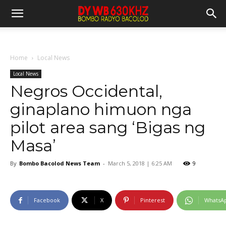
Home
Local News
Local News
Negros Occidental,
ginaplano himuon nga
pilot area sang ‘Bigas ng
Masa’
By
Bombo Bacolod News Team
-
March 5, 2018 | 6:25 AM
9
Facebook
X
Pinterest
WhatsA