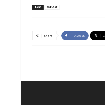
TAGS
PNP-SAF
Facebook
X
Share