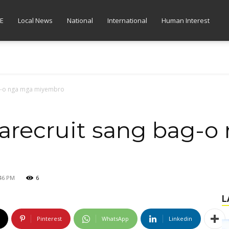
E
Local News
National
International
Human Interest
ag-o nga mga miyembro
arecruit sang bag-o
:46 PM
6
L
Pinterest
WhatsApp
Linkedin