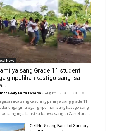
ocal News
amilya sang Grade 11 student
ga ginpulihan kastigo sang isa
a...
mbo Glory Faith Elciario
-
August 6, 2026 | 12:00 PM
gapasaka sang kaso ang pamilya sang grade 11
udent nga gin-alegar ginpulihan sang kastigo sang
upo sang mga lalaki sa banwa sang La Castellana...
Cell No. 5 sang Bacolod Sanitary