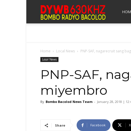
Bombo
HOM
Radyo
Home
Local News
PNP-SAF, nagarecruit sang b
Bacolod
Local News
PNP-SAF, nag
miyembro
By
Bombo Bacolod News Team
-
January 28, 2018 | 12
Facebook
X
Share