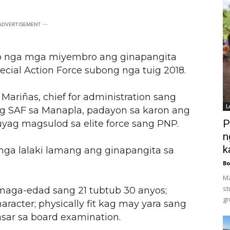
 ADVERTISEMENT --
-o nga mga miyembro ang ginapangita
ecial Action Force subong nga tuig 2018.
Mariñas, chief for administration sang
L
g SAF sa Manapla, padayon sa karon ang
P
uyag magsulod sa elite force sang PNP.
n
k
mga lalaki lamang ang ginapangita sa
Bo
Ma
st
aga-edad sang 21 tubtub 30 anyos;
gr
aracter; physically fit kag may yara sang
pasar sa board examination.