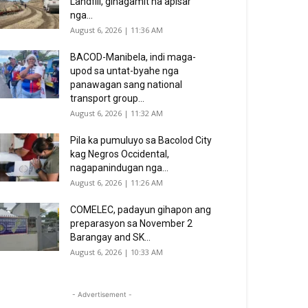
Landfill, ginagamit na apisar
nga...
August 6, 2026 | 11:36 AM
BACOD-Manibela, indi maga-
upod sa untat-byahe nga
panawagan sang national
transport group...
August 6, 2026 | 11:32 AM
Pila ka pumuluyo sa Bacolod City
kag Negros Occidental,
nagapanindugan nga...
August 6, 2026 | 11:26 AM
COMELEC, padayun gihapon ang
preparasyon sa November 2
Barangay and SK...
August 6, 2026 | 10:33 AM
- Advertisement -