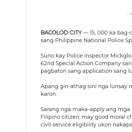
--
BACOLOD CITY
— 15, 000 ka bag
sang Philippine National Police Sp
Suno kay Police Inspector Mickglo 
62nd Special Action Company san
pagbaton sang application sang l
Apang gin-athag sini nga lunsay 
karon.
Sarang nga maka-apply ang mga n
Filipino citizen; may good moral ch
civil service eligibility ukon naka