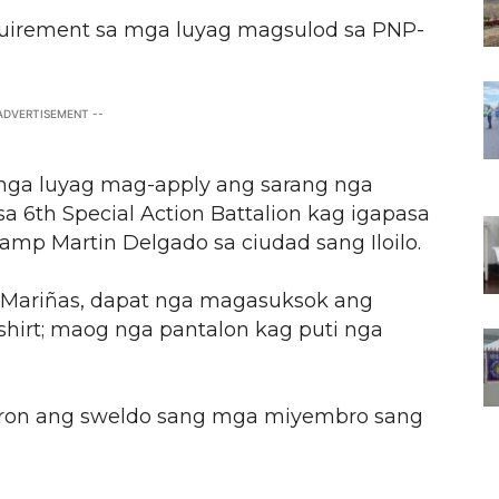
equirement sa mga luyag magsulod sa PNP-
 ADVERTISEMENT --
 nga luyag mag-apply ang sarang nga
a 6th Special Action Battalion kag igapasa
 Camp Martin Delgado sa ciudad sang Iloilo.
y Mariñas, dapat nga magasuksok ang
shirt; maog nga pantalon kag puti nga
aron ang sweldo sang mga miyembro sang