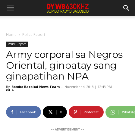
Home
Police Report
Police Report
Army corporal sa Negros
Oriental, ginpatay sang
ginapatihan NPA
By
Bombo Bacolod News Team
-
November 4, 2018 | 12:43 PM
4
Facebook
X
Pinterest
WhatsA
-- ADVERTISEMENT --