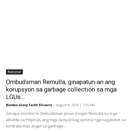
National
Ombudsman Remulla, ginapatun-an ang
korupsyon sa garbage collection sa mga
LGUs...
Bombo Glory Faith Elciario
-
August 9, 2026 | 7:26 AM
Ginapa-monitor ni Ombudsman Jesus Crispin Remulla sa mga
alkalde sa Pilipinas ang mga opisyal kag opisina nga nagatutok sa
kontrata may angot sa garbage...