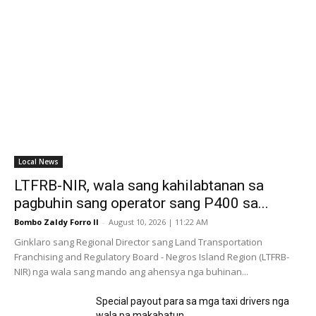
Local News
LTFRB-NIR, wala sang kahilabtanan sa
pagbuhin sang operator sang P400 sa...
Bombo Zaldy Forro II
-
August 10, 2026 | 11:22 AM
Ginklaro sang Regional Director sang Land Transportation
Franchising and Regulatory Board - Negros Island Region (LTFRB-
NIR) nga wala sang mando ang ahensya nga buhinan...
Special payout para sa mga taxi drivers nga
wala pa makabatun...