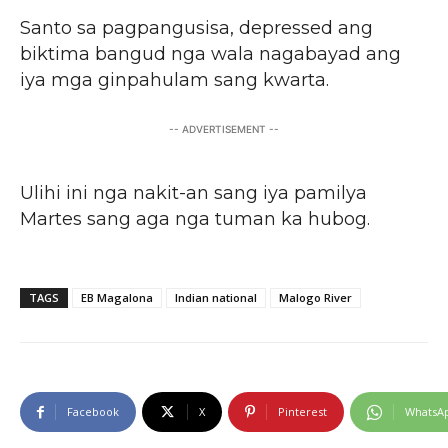
Santo sa pagpangusisa, depressed ang
biktima bangud nga wala nagabayad ang
iya mga ginpahulam sang kwarta.
-- ADVERTISEMENT --
Ulihi ini nga nakit-an sang iya pamilya
Martes sang aga nga tuman ka hubog.
TAGS
EB Magalona
Indian national
Malogo River
Facebook
X
Pinterest
WhatsA