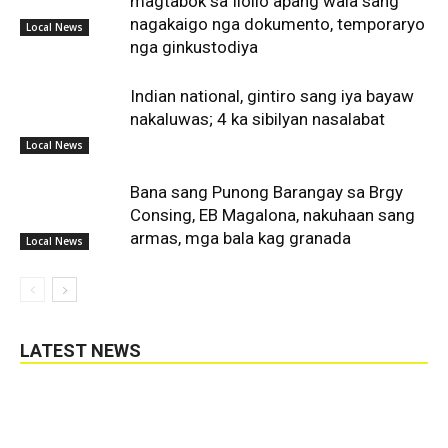
magtabok sa Iloilo apang wala sang
nagakaigo nga dokumento, temporaryo
Local News
nga ginkustodiya
Indian national, gintiro sang iya bayaw
nakaluwas; 4 ka sibilyan nasalabat
Local News
Bana sang Punong Barangay sa Brgy
Consing, EB Magalona, nakuhaan sang
armas, mga bala kag granada
Local News
LATEST NEWS