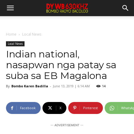
Home
Local News
Local News
Indian national,
nasapwan nga patay sa
suba sa EB Magalona
By
Bombo Karen Badilla
-
June 13, 2019 | 6:14 AM
14
Facebook
X
Pinterest
WhatsA
-- ADVERTISEMENT --