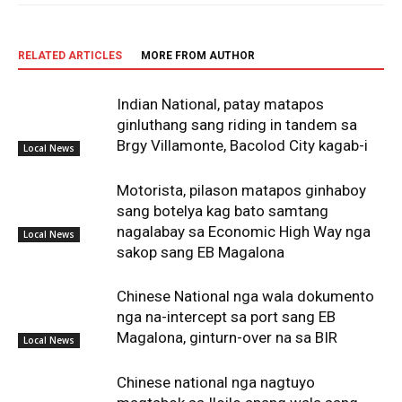
RELATED ARTICLES
MORE FROM AUTHOR
Indian National, patay matapos
ginluthang sang riding in tandem sa
Brgy Villamonte, Bacolod City kagab-i
Local News
Motorista, pilason matapos ginhaboy
sang botelya kag bato samtang
nagalabay sa Economic High Way nga
Local News
sakop sang EB Magalona
Chinese National nga wala dokumento
nga na-intercept sa port sang EB
Magalona, ginturn-over na sa BIR
Local News
Chinese national nga nagtuyo