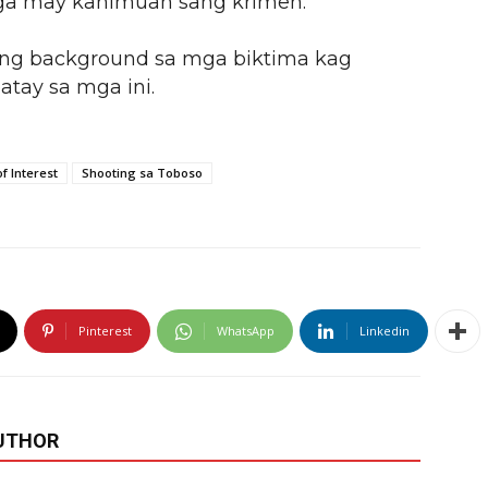
nga may kahimuan sang krimen.
ang background sa mga biktima kag
atay sa mga ini.
f Interest
Shooting sa Toboso
Pinterest
WhatsApp
Linkedin
UTHOR