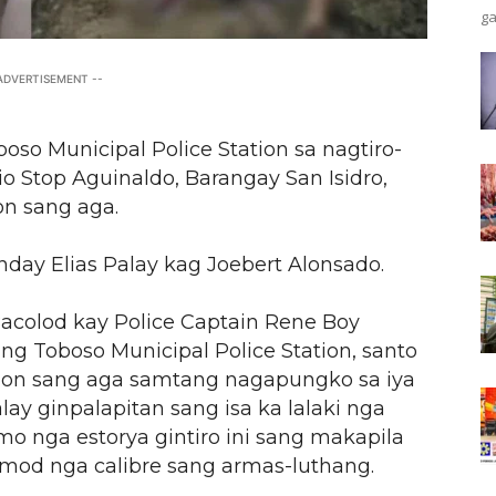
ga
 ADVERTISEMENT --
oso Municipal Police Station sa nagtiro-
io Stop Aguinaldo, Barangay San Isidro,
on sang aga.
day Elias Palay kag Joebert Alonsado.
acolod kay Police Captain Rene Boy
ang Toboso Municipal Police Station, santo
pon sang aga samtang nagapungko sa iya
lay ginpalapitan sang isa ka lalaki nga
 nga estorya gintiro ini sang makapila
mod nga calibre sang armas-luthang.