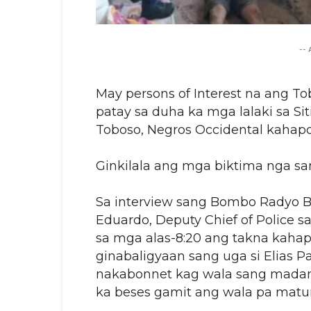
--
May persons of Interest na ang Tob
patay sa duha ka mga lalaki sa Sit
Toboso, Negros Occidental kahap
Ginkilala ang mga biktima nga san
Sa interview sang Bombo Radyo B
Eduardo, Deputy Chief of Police s
sa mga alas-8:20 ang takna kaha
ginabaligyaan sang uga si Elias Pa
nakabonnet kag wala sang madamo
ka beses gamit ang wala pa matu