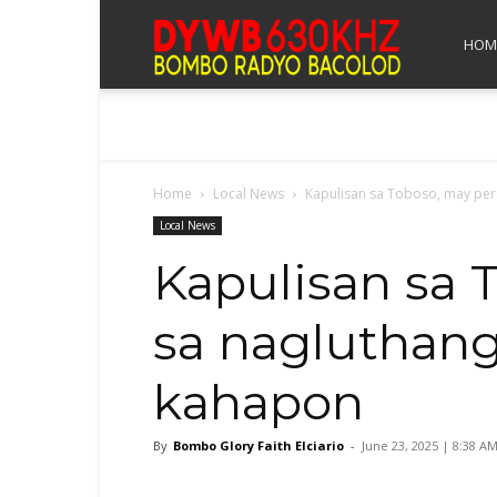
Bombo
HOM
Radyo
Home
Local News
Kapulisan sa Toboso, may pers
Bacolod
Local News
Kapulisan sa 
sa nagluthang
kahapon
By
Bombo Glory Faith Elciario
-
June 23, 2025 | 8:38 A