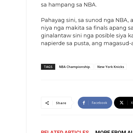
sa hampang sa NBA.
Pahayag sini, sa sunod nga NBA, 
niya nga makita sa finals apang 
ginalantaw sini nga posible siya 
napierde sa pusta, ang magasud-a
TAGS
NBA Championship.
New York Knicks
Facebook
X
Share
RELATED ARTICLES
MORE FROM A