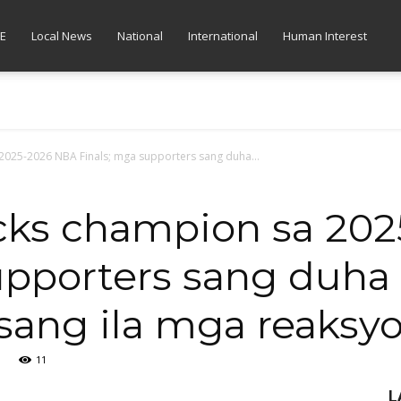
E
Local News
National
International
Human Interest
2025-2026 NBA Finals; mga supporters sang duha...
cks champion sa 20
upporters sang duha
sang ila mga reaksy
11
L