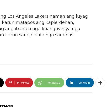
ang Los Angeles Lakers naman ang luyag
sa karun matapos ang kapierdehan,
kag ang iban pa nga kaangay niya nga
n karun sang delata nga sardinas.
Pinterest
WhatsApp
Linkedin
UTHOR