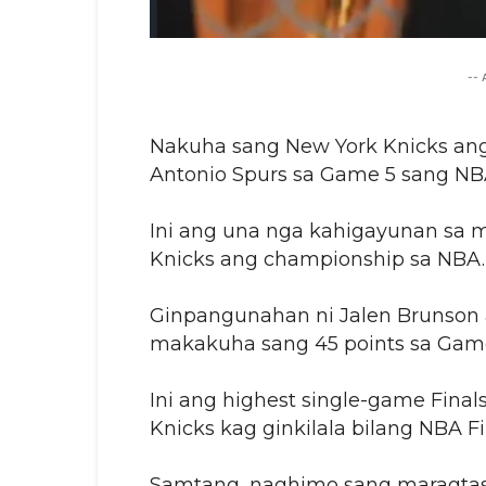
--
Nakuha sang New York Knicks an
Antonio Spurs sa Game 5 sang NBA
Ini ang una nga kahigayunan sa 
Knicks ang championship sa NBA.
Ginpangunahan ni Jalen Brunson
makakuha sang 45 points sa Game
Ini ang highest single-game Final
Knicks kag ginkilala bilang NBA F
Samtang, naghimo sang maragtas 