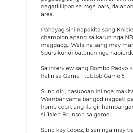
nagatililipon sa mga bars, dalano
area.
Pahayag sini napakita sang Knick
champion apang sa karun nga NBA
magdaog….Wala na sang may mahi
Spurs kundi batonon nga napierd
Sa interview sang Bombo Radyo ka
halin sa Game 1 tubtob Game 5.
Suno diri, nasuboan ini nga makita
Wembanyama bangod nagpati pa 
home court ang ila ginhampangan
si Jalen Brunson sa game.
Suno kay Lopez, bisan nga may tra