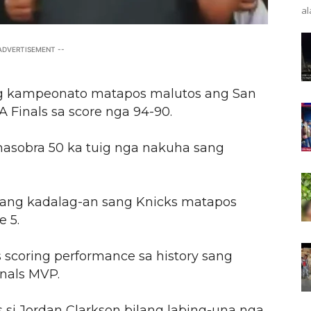
al
 ADVERTISEMENT --
g kampeonato matapos malutos ang San
 Finals sa score nga 94-90.
masobra 50 ka tuig nga nakuha sang
 ang kadalag-an sang Knicks matapos
 5.
s scoring performance sa history sang
inals MVP.
si Jordan Clarkson bilang labing-una nga