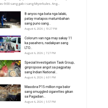
as-9:00 sang gab-i sang Miyerkules. Ang...
8-anyos nga bata nga lalaki,
patay matapos matumbahan
sang puno sang...
August 6, 2026 | 10:27 PM
Colorum van nga may sakay 11
ka pasahero, nadakpan sang
LTO...
August 6, 2026 | 7:27 PM
Special Investigation Task Group,
ginpropose angot sa pagpatay
sang Indian National...
August 6, 2026 | 6:01 PM
Masobra P15 million nga balor
sang smuggled cigarettes gikan
sa Pagadian...
August 6, 2026 | 5:57 PM