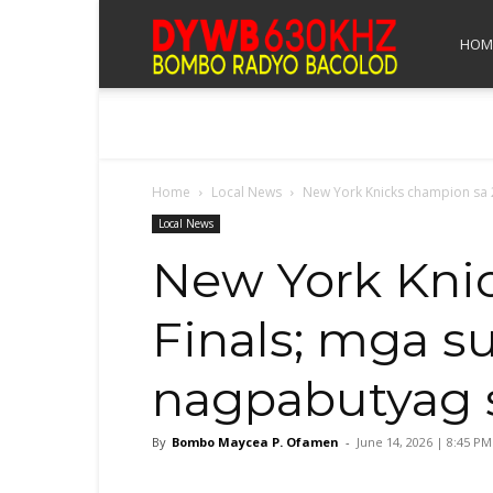
Bombo
HOM
Radyo
Home
Local News
New York Knicks champion sa 
Bacolod
Local News
New York Kni
Finals; mga s
nagpabutyag 
By
Bombo Maycea P. Ofamen
-
June 14, 2026 | 8:45 PM