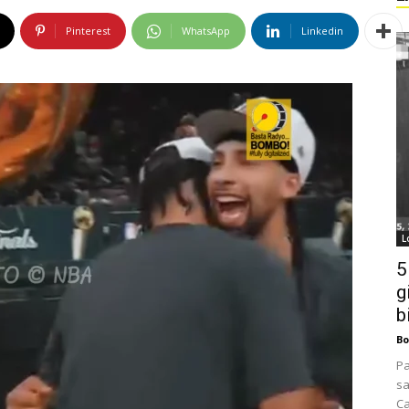
Pinterest
WhatsApp
Linkedin
L
5
g
b
Bo
Pa
sa
Ca