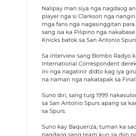
Nalipay man siya nga nagdaog ang
player nga si Clarkson nga nangi
mga fans nga nagasinggitan para 
sang isa ka Pilipino nga nakabas
Knicks batok sa San Antonio Spurs
Sa interview sang Bombo Radyo ka
International Correspondent dere
ini nga nagatinir didto kag iya g
na naman nga nakatapak sa Finals
Suno diri, sang tuig 1999 nakasul
sa San Antonio Spurs apang sa k
sa Spurs.
Suno kay Baqueriza, tuman ka sad
pagdaog sang team kun sa diin 