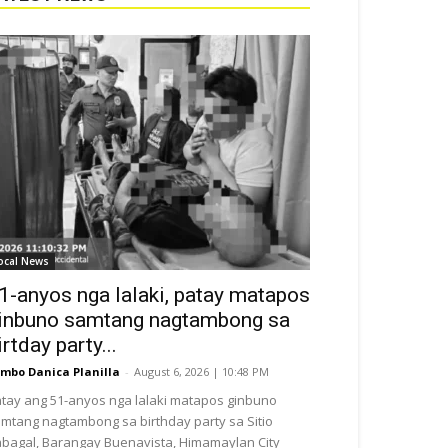
ocal News
1-anyos nga lalaki, patay matapos
inbuno samtang nagtambong sa
irtday party...
mbo Danica Planilla
-
August 6, 2026 | 10:48 PM
tay ang 51-anyos nga lalaki matapos ginbuno
mtang nagtambong sa birthday party sa Sitio
bagal, Barangay Buenavista, Himamaylan City