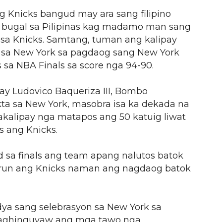
 Knicks bangud may ara sang filipino
n bugal sa Pilipinas kag madamo man sang
sa Knicks. Samtang, tuman ang kalipay
e sa New York sa pagdaog sang New York
 sa NBA Finals sa score nga 94-90.
y Ludovico Baqueriza III, Bombo
kta sa New York, masobra isa ka dekada na
inakalipay nga matapos ang 50 katuig liwat
 ang Knicks.
od sa finals ang team apang nalutos batok
arun ang Knicks naman ang nagdaog batok
ya sang selebrasyon sa New York sa
naghinguyaw ang mga tawo nga