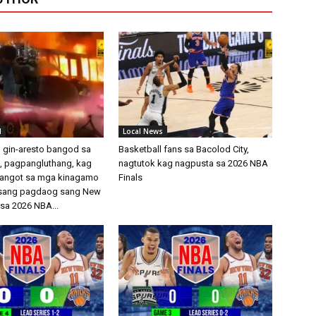
l
Local News
 gin-aresto bangod sa
Basketball fans sa Bacolod City,
 pagpangluthang, kag
nagtutok kag nagpusta sa 2026 NBA
 angot sa mga kinagamo
Finals
a sang pagdaog sang New
 sa 2026 NBA...