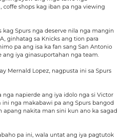
n, coffe shops kag iban pa nga viewing
s kag Spurs nga deserve nila nga mangin
, ginhatag sa Knicks ang tion para
mo pa ang isa ka fan sang San Antonio
e ang iya ginasuportahan nga team.
y Mernald Lopez, nagpusta ini sa Spurs
 nga napierde ang iya idolo nga si Victor
ini nga makabawi pa ang Spurs bangod
 apang nakita man sini kun ano ka sagad
baho pa ini, wala untat ang iya pagtutok