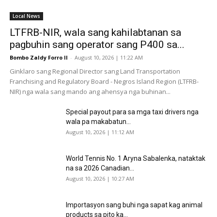
Local News
LTFRB-NIR, wala sang kahilabtanan sa
pagbuhin sang operator sang P400 sa...
Bombo Zaldy Forro II
-
August 10, 2026 | 11:22 AM
Ginklaro sang Regional Director sang Land Transportation
Franchising and Regulatory Board - Negros Island Region (LTFRB-
NIR) nga wala sang mando ang ahensya nga buhinan...
Special payout para sa mga taxi drivers nga
wala pa makabatun...
August 10, 2026 | 11:12 AM
World Tennis No. 1 Aryna Sabalenka, nataktak
na sa 2026 Canadian...
August 10, 2026 | 10:27 AM
Importasyon sang buhi nga sapat kag animal
products sa pito ka...