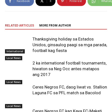
Facebook
X
Pinterest
WhatsA
RELATED ARTICLES
MORE FROM AUTHOR
Thanksgiving holiday sa Estados
Unidos, ginsaulog paagi sa mga parada,
football kag fiesta
International
Local News
2 ka international football tournaments,
hiwaton sa Neg Occ antes matapos
ang 2017
Local News
Ceres Negros FC, daog liwat vs. Stallion
Laguna FC sa PFL match sa Bacolod
Local News
Ceres Negros FC kag Kaya FC-Makati,