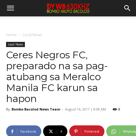
Home
Local News
Local News
Ceres Negros FC,
preparado na sa pag-
atubang sa Meralco
Manila FC karun sa
hapon
By
Bombo Bacolod News Team
-
August 16, 2017 | 8:08 AM
8
Facebook
X
Pinterest
WhatsA