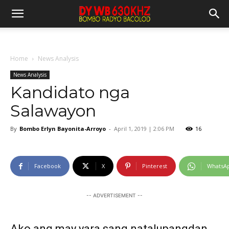
Home
News Analysis
News Analysis
Kandidato nga
Salawayon
By
Bombo Erlyn Bayonita-Arroyo
-
April 1, 2019 | 2:06 PM
16
Facebook
X
Pinterest
WhatsA
-- ADVERTISEMENT --
Ako ang may yara sang natalupangdan