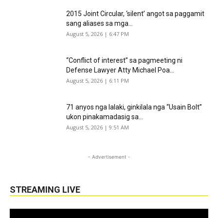
2015 Joint Circular, ‘silent’ angot sa paggamit
sang aliases sa mga...
August 5, 2026 | 6:47 PM
“Conflict of interest” sa pagmeeting ni
Defense Lawyer Atty Michael Poa...
August 5, 2026 | 6:11 PM
71 anyos nga lalaki, ginkilala nga “Usain Bolt”
ukon pinakamadasig sa...
August 5, 2026 | 9:51 AM
- Advertisement -
STREAMING LIVE