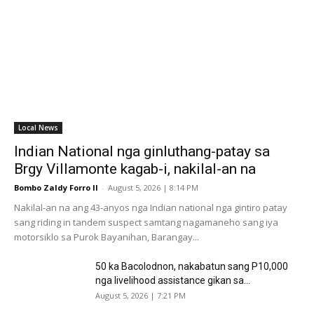
Local News
Indian National nga ginluthang-patay sa
Brgy Villamonte kagab-i, nakilal-an na
Bombo Zaldy Forro II
-
August 5, 2026 | 8:14 PM
Nakilal-an na ang 43-anyos nga Indian national nga gintiro patay
sang riding in tandem suspect samtang nagamaneho sang iya
motorsiklo sa Purok Bayanihan, Barangay...
50 ka Bacolodnon, nakabatun sang P10,000
nga livelihood assistance gikan sa...
August 5, 2026 | 7:21 PM