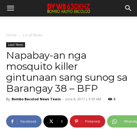
Home
Local News
Local News
Napabay-an nga
mosquito killer
gintunaan sang sunog sa
Barangay 38 – BFP
By
Bombo Bacolod News Team
-
June 8, 2017 | 9:39 AM
8
Facebook
X
Pinterest
WhatsA