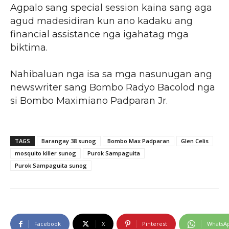
Agpalo sang special session kaina sang aga
agud madesidiran kun ano kadaku ang
financial assistance nga igahatag mga
biktima.
Nahibaluan nga isa sa mga nasunugan ang
newswriter sang Bombo Radyo Bacolod nga
si Bombo Maximiano Padparan Jr.
TAGS
Barangay 38 sunog
Bombo Max Padparan
Glen Celis
mosquito killer sunog
Purok Sampaguita
Purok Sampaguita sunog
Facebook
X
Pinterest
WhatsA