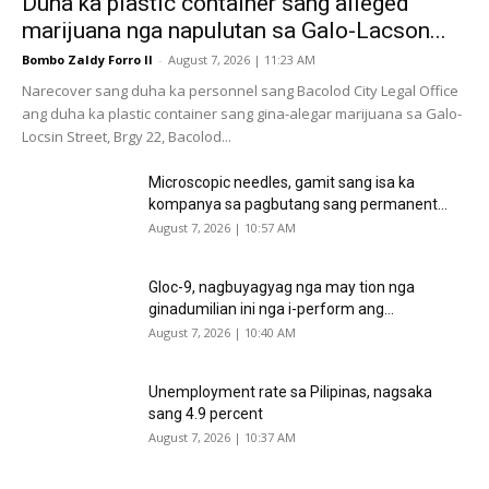
Duha ka plastic container sang alleged
marijuana nga napulutan sa Galo-Lacson...
Bombo Zaldy Forro II
-
August 7, 2026 | 11:23 AM
Narecover sang duha ka personnel sang Bacolod City Legal Office
ang duha ka plastic container sang gina-alegar marijuana sa Galo-
Locsin Street, Brgy 22, Bacolod...
Microscopic needles, gamit sang isa ka
kompanya sa pagbutang sang permanent...
August 7, 2026 | 10:57 AM
Gloc-9, nagbuyagyag nga may tion nga
ginadumilian ini nga i-perform ang...
August 7, 2026 | 10:40 AM
Unemployment rate sa Pilipinas, nagsaka
sang 4.9 percent
August 7, 2026 | 10:37 AM