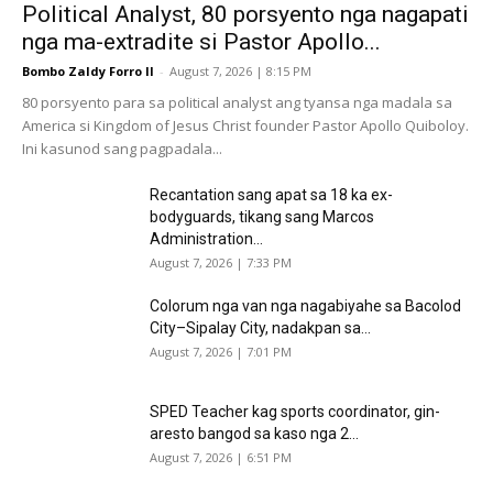
Political Analyst, 80 porsyento nga nagapati
nga ma-extradite si Pastor Apollo...
Bombo Zaldy Forro II
-
August 7, 2026 | 8:15 PM
80 porsyento para sa political analyst ang tyansa nga madala sa
America si Kingdom of Jesus Christ founder Pastor Apollo Quiboloy.
Ini kasunod sang pagpadala...
Recantation sang apat sa 18 ka ex-
bodyguards, tikang sang Marcos
Administration...
August 7, 2026 | 7:33 PM
Colorum nga van nga nagabiyahe sa Bacolod
City–Sipalay City, nadakpan sa...
August 7, 2026 | 7:01 PM
SPED Teacher kag sports coordinator, gin-
aresto bangod sa kaso nga 2...
August 7, 2026 | 6:51 PM