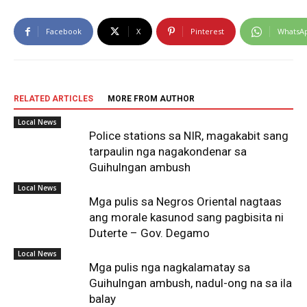
Facebook
X
Pinterest
WhatsA
RELATED ARTICLES
MORE FROM AUTHOR
Local News
Police stations sa NIR, magakabit sang
tarpaulin nga nagakondenar sa
Guihulngan ambush
Local News
Mga pulis sa Negros Oriental nagtaas
ang morale kasunod sang pagbisita ni
Duterte – Gov. Degamo
Local News
Mga pulis nga nagkalamatay sa
Guihulngan ambush, nadul-ong na sa ila
balay