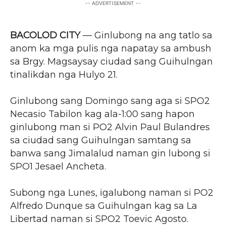
-- ADVERTISEMENT --
BACOLOD CITY
— Ginlubong na ang tatlo sa
anom ka mga pulis nga napatay sa ambush
sa Brgy. Magsaysay ciudad sang Guihulngan
tinalikdan nga Hulyo 21.
Ginlubong sang Domingo sang aga si SPO2
Necasio Tabilon kag ala-1:00 sang hapon
ginlubong man si PO2 Alvin Paul Bulandres
sa ciudad sang Guihulngan samtang sa
banwa sang Jimalalud naman gin lubong si
SPO1 Jesael Ancheta.
Subong nga Lunes, igalubong naman si PO2
Alfredo Dunque sa Guihulngan kag sa La
Libertad naman si SPO2 Toevic Agosto.