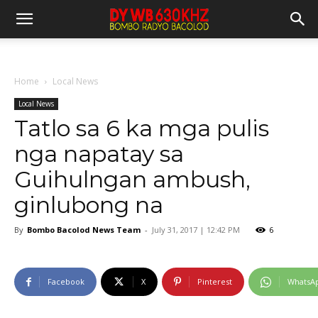
Home
Local News
Local News
Tatlo sa 6 ka mga pulis
nga napatay sa
Guihulngan ambush,
ginlubong na
By
Bombo Bacolod News Team
-
July 31, 2017 | 12:42 PM
6
Facebook
X
Pinterest
WhatsA