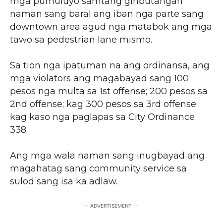
mga pumuluyo samtang ginbutangan
naman sang baral ang iban nga parte sang
downtown area agud nga matabok ang mga
tawo sa pedestrian lane mismo.
Sa tion nga ipatuman na ang ordinansa, ang
mga violators ang magabayad sang 100
pesos nga multa sa 1st offense; 200 pesos sa
2nd offense; kag 300 pesos sa 3rd offense
kag kaso nga paglapas sa City Ordinance
338.
Ang mga wala naman sang inugbayad ang
magahatag sang community service sa
sulod sang isa ka adlaw.
-- ADVERTISEMENT --