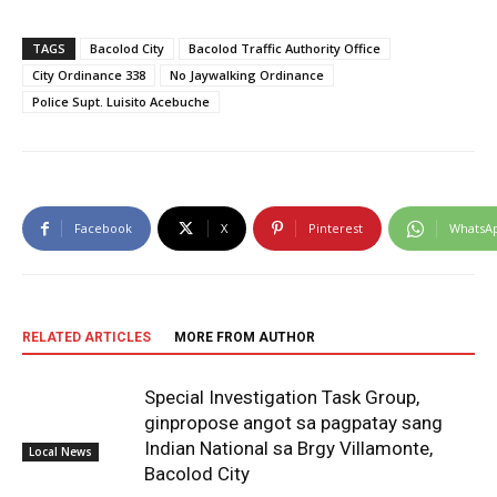
TAGS
Bacolod City
Bacolod Traffic Authority Office
City Ordinance 338
No Jaywalking Ordinance
Police Supt. Luisito Acebuche
Facebook
X
Pinterest
WhatsA
RELATED ARTICLES
MORE FROM AUTHOR
Special Investigation Task Group,
ginpropose angot sa pagpatay sang
Indian National sa Brgy Villamonte,
Local News
Bacolod City