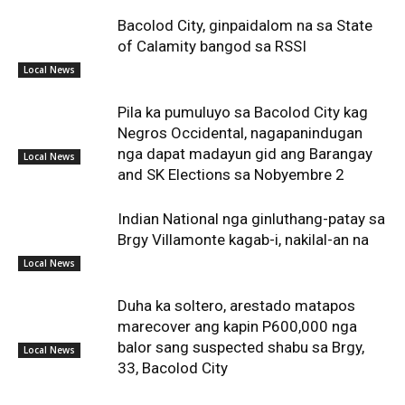
Bacolod City, ginpaidalom na sa State
of Calamity bangod sa RSSI
Local News
Pila ka pumuluyo sa Bacolod City kag
Negros Occidental, nagapanindugan
nga dapat madayun gid ang Barangay
Local News
and SK Elections sa Nobyembre 2
Indian National nga ginluthang-patay sa
Brgy Villamonte kagab-i, nakilal-an na
Local News
Duha ka soltero, arestado matapos
marecover ang kapin P600,000 nga
balor sang suspected shabu sa Brgy,
Local News
33, Bacolod City