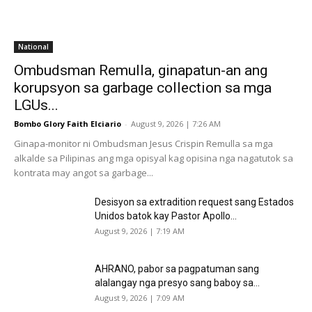
National
Ombudsman Remulla, ginapatun-an ang
korupsyon sa garbage collection sa mga
LGUs...
Bombo Glory Faith Elciario
-
August 9, 2026 | 7:26 AM
Ginapa-monitor ni Ombudsman Jesus Crispin Remulla sa mga
alkalde sa Pilipinas ang mga opisyal kag opisina nga nagatutok sa
kontrata may angot sa garbage...
Desisyon sa extradition request sang Estados
Unidos batok kay Pastor Apollo...
August 9, 2026 | 7:19 AM
AHRANO, pabor sa pagpatuman sang
alalangay nga presyo sang baboy sa...
August 9, 2026 | 7:09 AM