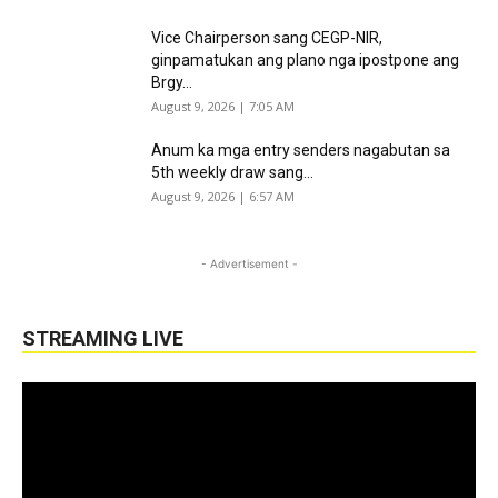
Vice Chairperson sang CEGP-NIR,
ginpamatukan ang plano nga ipostpone ang
Brgy...
August 9, 2026 | 7:05 AM
Anum ka mga entry senders nagabutan sa
5th weekly draw sang...
August 9, 2026 | 6:57 AM
- Advertisement -
STREAMING LIVE