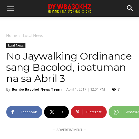
Home
Local News
Local News
No Jaywalking Ordinance
sang Bacolod, ipatuman
na sa Abril 3
By
Bombo Bacolod News Team
-
April 1, 2017 | 12:01 PM
7
Facebook
X
Pinterest
WhatsA
-- ADVERTISEMENT --