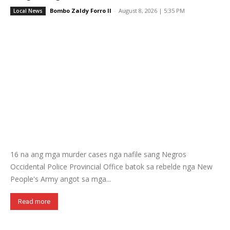
Bombo Zaldy Forro II
-
August 8, 2026 | 5:35 PM
Local News
16 na ang mga murder cases nga nafile sang Negros
Occidental Police Provincial Office batok sa rebelde nga New
People's Army angot sa mga...
Read more