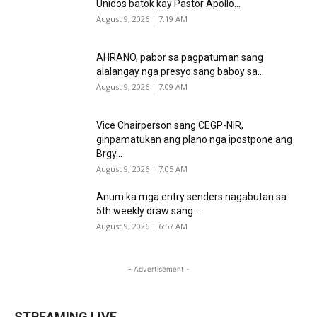
Unidos batok kay Pastor Apollo...
August 9, 2026 | 7:19 AM
AHRANO, pabor sa pagpatuman sang
alalangay nga presyo sang baboy sa...
August 9, 2026 | 7:09 AM
Vice Chairperson sang CEGP-NIR,
ginpamatukan ang plano nga ipostpone ang
Brgy...
August 9, 2026 | 7:05 AM
Anum ka mga entry senders nagabutan sa
5th weekly draw sang...
August 9, 2026 | 6:57 AM
- Advertisement -
STREAMING LIVE