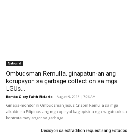
National
Ombudsman Remulla, ginapatun-an ang
korupsyon sa garbage collection sa mga
LGUs...
Bombo Glory Faith Elciario
-
August 9, 2026 | 7:26 AM
Ginapa-monitor ni Ombudsman Jesus Crispin Remulla sa mga
alkalde sa Pilipinas ang mga opisyal kag opisina nga nagatutok sa
kontrata may angot sa garbage...
Desisyon sa extradition request sang Estados