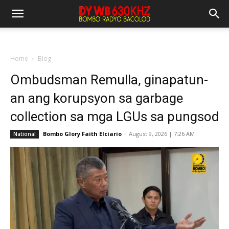
Home
Blog
Ombudsman Remulla, ginapatun-
an ang korupsyon sa garbage
collection sa mga LGUs sa pungsod
Bombo Glory Faith Elciario
-
August 9, 2026 | 7:26 AM
National