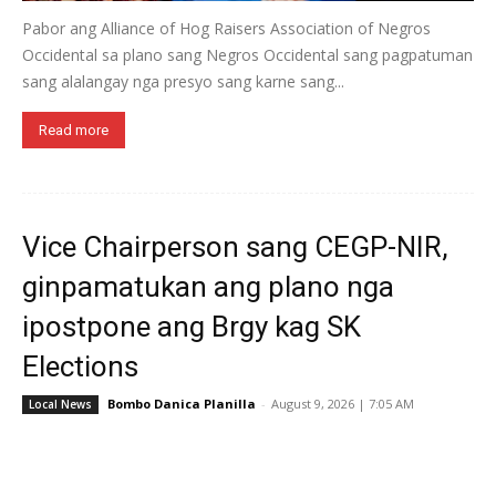
Pabor ang Alliance of Hog Raisers Association of Negros
Occidental sa plano sang Negros Occidental sang pagpatuman
sang alalangay nga presyo sang karne sang...
Read more
Vice Chairperson sang CEGP-NIR,
ginpamatukan ang plano nga
ipostpone ang Brgy kag SK
Elections
Bombo Danica Planilla
-
August 9, 2026 | 7:05 AM
Local News