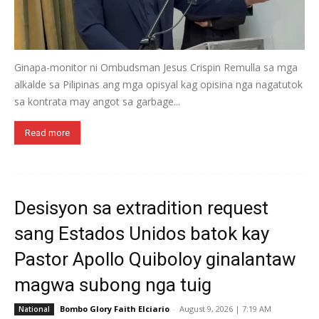
Ginapa-monitor ni Ombudsman Jesus Crispin Remulla sa mga
alkalde sa Pilipinas ang mga opisyal kag opisina nga nagatutok
sa kontrata may angot sa garbage...
Read more
Desisyon sa extradition request
sang Estados Unidos batok kay
Pastor Apollo Quiboloy ginalantaw
magwa subong nga tuig
Bombo Glory Faith Elciario
-
August 9, 2026 | 7:19 AM
National