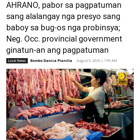
AHRANO, pabor sa pagpatuman
sang alalangay nga presyo sang
baboy sa bug-os nga probinsya;
Neg. Occ. provincial government
ginatun-an ang pagpatuman
Bombo Danica Planilla
-
August 9, 2026 | 7:09 AM
Local News