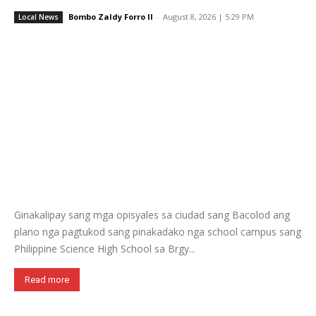
Bombo Zaldy Forro II
-
August 8, 2026 | 5:29 PM
Local News
Ginakalipay sang mga opisyales sa ciudad sang Bacolod ang
plano nga pagtukod sang pinakadako nga school campus sang
Philippine Science High School sa Brgy...
Read more