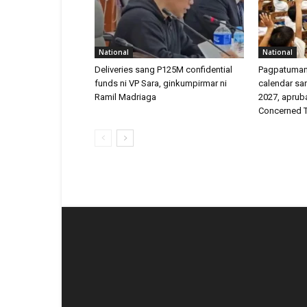
National
National
Deliveries sang P125M confidential
Pagpatuman
funds ni VP Sara, ginkumpirmar ni
calendar sa
Ramil Madriaga
2027, apruba
Concerned 