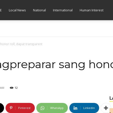
E
Local News
National
International
Human Interest
honor roll, dapat transparent
gpreparar sang honor
0 AM
12
L
Pinterest
WhatsApp
Linkedin