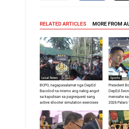
RELATED ARTICLES
MORE FROM A
Local News
Sports
BCPO, nagapasalamat nga DepEd
President 
Bacolod na mismo ang nakig-angot
DepEd Secre
sa kapulisan sa pagrequest sang
mensahe sa
active shooter simulation exercises
2026 Palaro