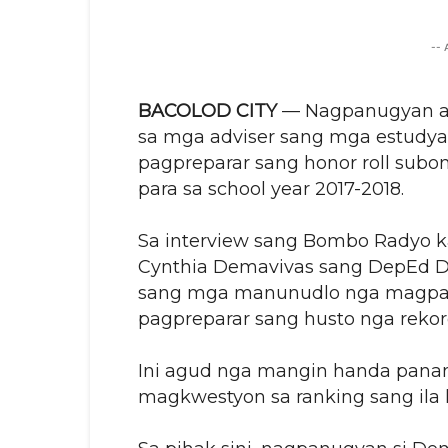
--
BACOLOD CITY
— Nagpanugyan an
sa mga adviser sang mga estudya
pagpreparar sang honor roll subon
para sa school year 2017-2018.
Sa interview sang Bombo Radyo ka
Cynthia Demavivas sang DepEd Div
sang mga manunudlo nga magpabor
pagpreparar sang husto nga rekor
Ini agud nga mangin handa pana
magkwestyon sa ranking sang ila k