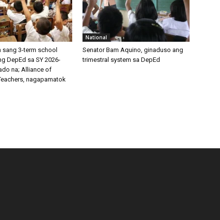
National
 sang 3-term school
Senator Bam Aquino, ginaduso ang
ng DepEd sa SY 2026-
trimestral system sa DepEd
do na; Alliance of
Teachers, nagapamatok