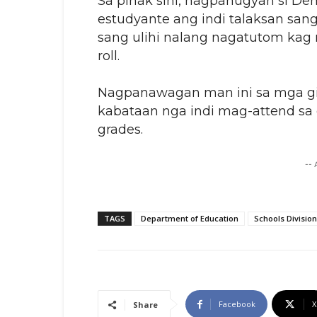
Sa pihak sini, nagpanugyan si D
estudyante ang indi talaksan sa
sang ulihi nalang nagatutom kag 
roll.
Nagpanawagan man ini sa mga g
kabataan nga indi mag-attend s
grades.
--
TAGS
Department of Education
Schools Divisio
Facebook
X
Share