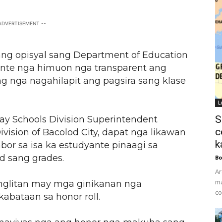
 ADVERTISEMENT --
g opisyal sang Department of Education
nte nga himuon nga transparent ang
g nga nagahilapit ang pagsira sang klase
L
S
y Schools Division Superintendent
c
ision of Bacolod City, dapat nga likawan
k
 sa isa ka estudyante pinaagi sa
d sang grades.
Bo
Ar
ma
nglitan may mga ginikanan nga
co
abataan sa honor roll.