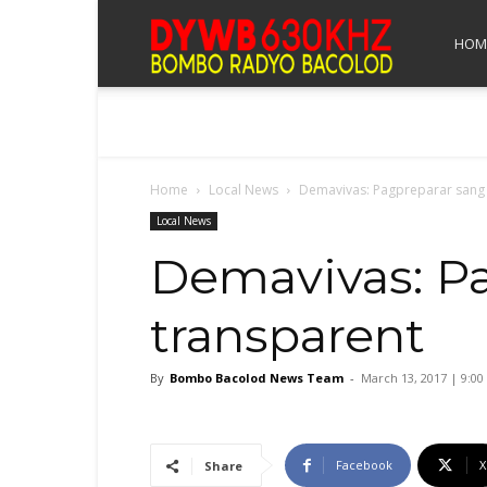
Bombo
HOM
Radyo
Home
Local News
Demavivas: Pagpreparar sang 
Bacolod
Local News
Demavivas: Pa
transparent
By
Bombo Bacolod News Team
-
March 13, 2017 | 9:0
Facebook
X
Share