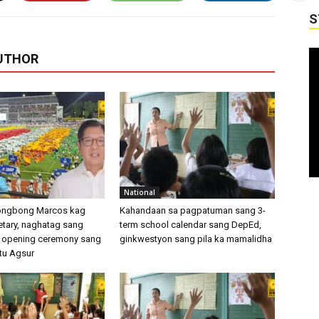
S
UTHOR
National
Bongbong Marcos kag
Kahandaan sa pagpatuman sang 3-
tary, naghatag sang
term school calendar sang DepEd,
 opening ceremony sang
ginkwestyon sang pila ka mamalidha
 tu Agsur