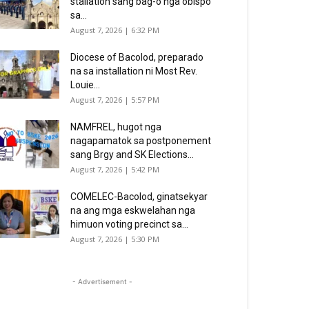
stallation sang bag-o nga obispo
sa...
August 7, 2026 | 6:32 PM
Diocese of Bacolod, preparado
na sa installation ni Most Rev.
Louie...
August 7, 2026 | 5:57 PM
NAMFREL, hugot nga
nagapamatok sa postponement
sang Brgy and SK Elections...
August 7, 2026 | 5:42 PM
COMELEC-Bacolod, ginatsekyar
na ang mga eskwelahan nga
himuon voting precinct sa...
August 7, 2026 | 5:30 PM
- Advertisement -