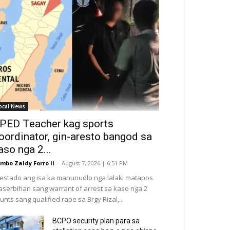
ocal News
PED Teacher kag sports
oordinator, gin-aresto bangod sa
aso nga 2...
mbo Zaldy Forro II
-
August 7, 2026 | 6:51 PM
estado ang isa ka manunudlo nga lalaki matapos
serbihan sang warrant of arrest sa kaso nga 2
unts sang qualified rape sa Brgy Rizal,...
BCPO security plan para sa