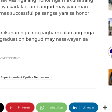
emavivas nga ang honor nga makuha sang
ng iya kadalag-an bangud may yara man
mas successful pa sangsa yara sa honor
inikanan nga indi paghambalan ang mga
a graduation bangud may nasawayan sa
 ADVERTISEMENT --
n Superintendent Cynthia Demavivas
Pinterest
WhatsApp
Linkedin